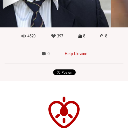
4520
397
8
8
0
Help Ukraine