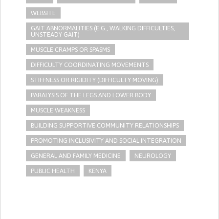
WEBSITE
GAIT ABNORMALITIES (E.G., WALKING DIFFICULTIES,
UNSTEADY GAIT)
MUSCLE CRAMPS OR SPASMS
DIFFICULTY COORDINATING MOVEMENTS
STIFFNESS OR RIGIDITY (DIFFICULTY MOVING)
PARALYSIS OF THE LEGS AND LOWER BODY
MUSCLE WEAKNESS
BUILDING SUPPORTIVE COMMUNITY RELATIONSHIPS
PROMOTING INCLUSIVITY AND SOCIAL INTEGRATION
GENERAL AND FAMILY MEDICINE
NEUROLOGY
PUBLIC HEALTH
KENYA