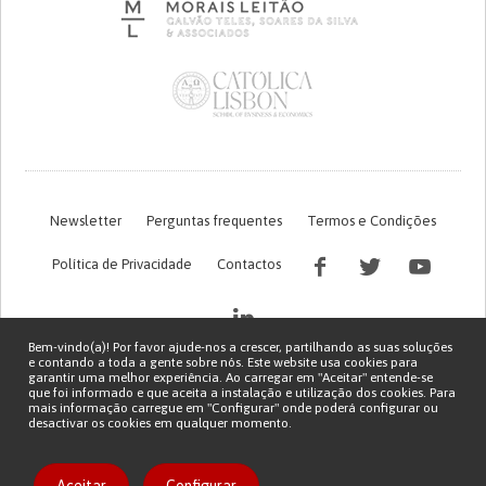
Newsletter
Perguntas frequentes
Termos e Condições
Política de Privacidade
Contactos
Bem-vindo(a)! Por favor ajude-nos a crescer, partilhando as suas soluções
e contando a toda a gente sobre nós. Este website usa cookies para
garantir uma melhor experiência. Ao carregar em "Aceitar" entende-se
que foi informado e que aceita a instalação e utilização dos cookies. Para
mais informação carregue em "Configurar" onde poderá configurar ou
desactivar os cookies em qualquer momento.
Financiamento FCT do projeto com referência PTDC/EGE-OGE/7995/2020
Copyright © 2026 Patient Innovation.
Powered by
Orange Bird
Gostar da solução