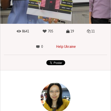
8641
705
19
11
0
Help Ukraine