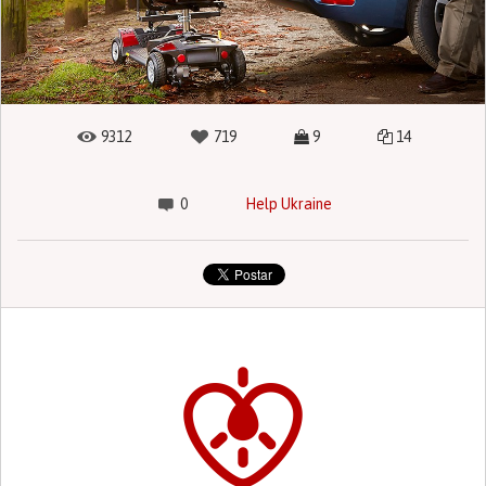
9312
719
9
14
0
Help Ukraine