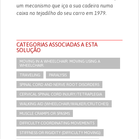
um mecanismo que iça a sua cadeira numa
caixa no tejadilho do seu carro em 1979.
CATEGORIAS ASSOCIADAS A ESTA
SOLUÇÃO
MOVING IN A WHEELCHAIR: MOVING USING A
WHEELCHAIR.
TRAVELING
PARALYSIS
SPINAL CORD AND NERVE ROOT DISORDERS
CERVICAL SPINAL CORD INJURY/TETRAPLEGIA
WALKING AID (WHEELCHAIR/WALKER/CRUTCHES)
MUSCLE CRAMPS OR SPASMS
DIFFICULTY COORDINATING MOVEMENTS
STIFFNESS OR RIGIDITY (DIFFICULTY MOVING)