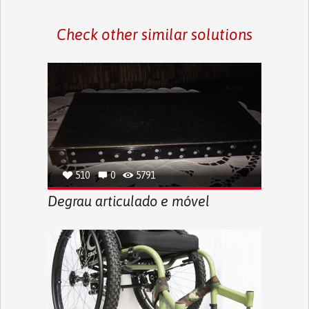
Check other similar solutions
510
0
5791
Degrau articulado e móvel