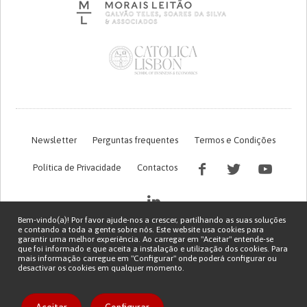
Newsletter
Perguntas frequentes
Termos e Condições
Política de Privacidade
Contactos
Bem-vindo(a)! Por favor ajude-nos a crescer, partilhando as suas soluções
e contando a toda a gente sobre nós. Este website usa cookies para
garantir uma melhor experiência. Ao carregar em "Aceitar" entende-se
que foi informado e que aceita a instalação e utilização dos cookies. Para
mais informação carregue em "Configurar" onde poderá configurar ou
desactivar os cookies em qualquer momento.
Financiamento FCT do projeto com referência PTDC/EGE-OGE/7995/2020
Copyright © 2026 Patient Innovation.
Powered by
Orange Bird
Gostar da solução