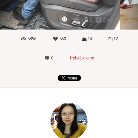
5856
560
14
12
0
Help Ukraine