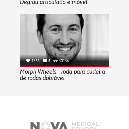
Degrau articulado e móvel
1366
4
30136
Morph Wheels - roda para cadeira
de rodas dobrável