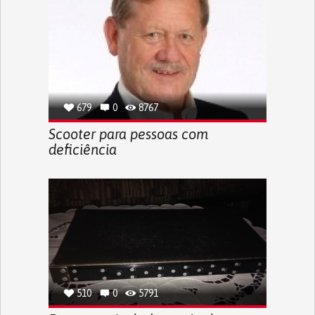
679
0
8767
Scooter para pessoas com
deficiência
510
0
5791