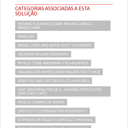
CATEGORIAS ASSOCIADAS A ESTA
SOLUÇÃO
MOVING IN A WHEELCHAIR: MOVING USING A
WHEELCHAIR.
PARALYSIS
SPINAL CORD AND NERVE ROOT DISORDERS
NEUROMUSCULAR DISORDERS
MUSCLE TONE ABNORMALITIES WEAKNESS
WALKING AID (WHEELCHAIR/WALKER/CRUTCHES)
ASSISTIVE DAILY LIFE DEVICE (TO HELP ADL)
GAIT ABNORMALITIES (E.G., WALKING DIFFICULTIES,
UNSTEADY GAIT)
MUSCLE CRAMPS OR SPASMS
DIFFICULTY COORDINATING MOVEMENTS
STIFFNESS OR RIGIDITY (DIFFICULTY MOVING)