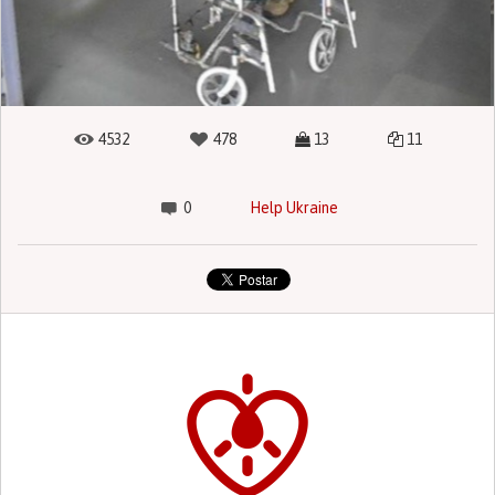
4532
478
13
11
0
Help Ukraine