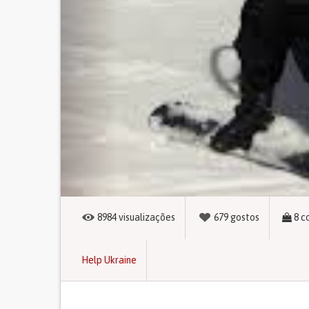
8984
visualizações
679
gostos
8
c
Help Ukraine