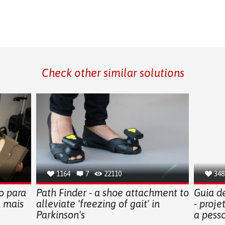
Check other similar solutions
1164
7
22110
348
o para
Path Finder - a shoe attachment to
Guia d
m mais
alleviate 'freezing of gait' in
- proje
Parkinson's
a pess