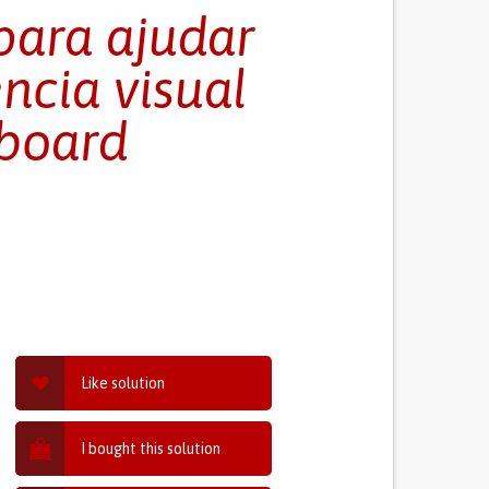
para ajudar
ncia visual
wboard
Like solution
I bought this solution