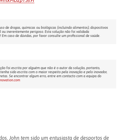
?v=mxMDzpTSs9I
o de drogas, químicas ou biológicas (incluíndo alimentos); dispositivos
l ou inerentemente perigoso. Esta solução não foi validada
Em caso de dúvidas, por favor consulte um profissional de saúde.
ção foi escrita por alguém que não é o autor da solução, portanto,
tenha sido escrita com o maior respeito pela inovação e pelo inovador,
etas. Se encontrar algum erro, entre em contacto com a equipa do
nnovation.com
dos. John tem sido um entusiasta de desportos de