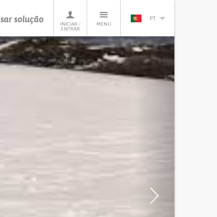
sar solução
PT
INICIAR /
MENU
ENTRAR
Next