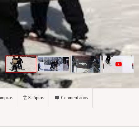
ompras
8
cópias
0
comentários