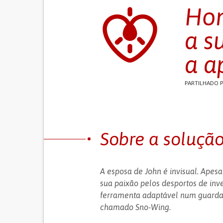
Hom
a s
a a
PARTILHADO 
Sobre a soluçã
A esposa de John é invisual. Apesa
sua paixão pelos desportos de in
ferramenta adaptável num guardan
chamado Sno-Wing.