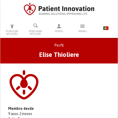
PRESSIONE ENTER PARA PESQUISAR
PUBLICAR
PESQUISAR
PERFIL
MENU
SOLUÇÃO
SOLUÇÃO
Perfil
Elise Thioliere
Separadores primários
Membro desde
9 anos 2 meses