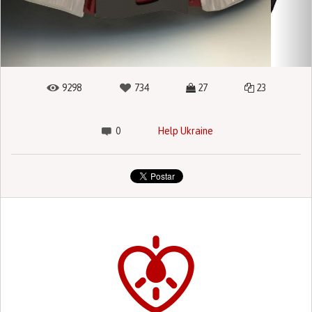
9298
734
27
23
0
Help Ukraine