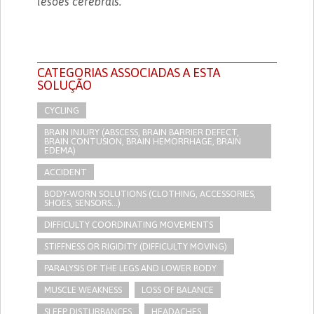
lesões cerebrais.
CATEGORIAS ASSOCIADAS A ESTA
SOLUÇÃO
CYCLING
BRAIN INJURY (ABSCESS, BRAIN BARRIER DEFECT,
BRAIN CONTUSION, BRAIN HEMORRHAGE, BRAIN
EDEMA)
ACCIDENT
BODY-WORN SOLUTIONS (CLOTHING, ACCESSORIES,
SHOES, SENSORS...)
DIFFICULTY COORDINATING MOVEMENTS
STIFFNESS OR RIGIDITY (DIFFICULTY MOVING)
PARALYSIS OF THE LEGS AND LOWER BODY
MUSCLE WEAKNESS
LOSS OF BALANCE
SLEEP DISTURBANCES
HEADACHES