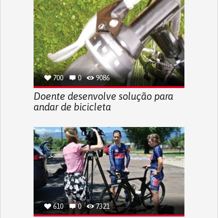
700
0
9086
Doente desenvolve solução para
andar de bicicleta
610
0
7321