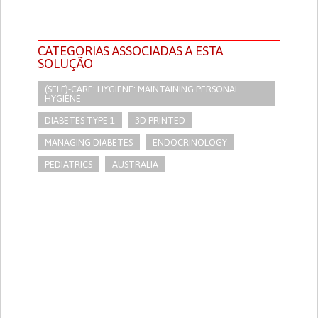
CATEGORIAS ASSOCIADAS A ESTA
SOLUÇÃO
(SELF)-CARE: HYGIENE: MAINTAINING PERSONAL
HYGIENE
DIABETES TYPE 1
3D PRINTED
MANAGING DIABETES
ENDOCRINOLOGY
PEDIATRICS
AUSTRALIA