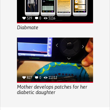
539
0
5116
Diabmate
827
0
11312
Mother develops patches for her
diabetic daughter