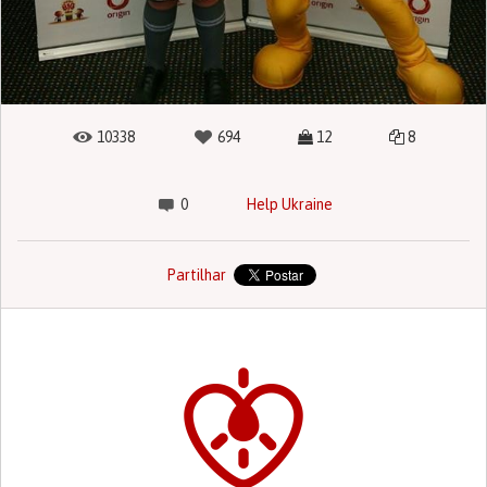
10338
694
12
8
0
Help Ukraine
Partilhar