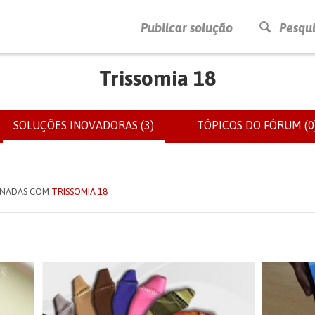
PRESSIONE ENTER PARA PESQUISAR
Publicar solução
Pesqui
Trissomia 18
SOLUÇÕES INOVADORAS (3)
(SEPARADOR
TÓPICOS DO FÓRUM (0
IOS
ATIVO)
IONADAS COM
TRISSOMIA 18