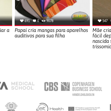
691
0
9078
547
iar a
Papai cria mangas para aparelhos
Mãe cri
auditivos para sua filha
fácil de
nascida 
trissomi