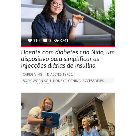
MANAGING NEUROLOGICAL DISORDERS
CAREGIVING SUPPORT
GENERAL AND FAMILY MEDICINE
NEUROLOGY
FRANCE
310
0
3241
Doente com diabetes cria Nido, um
dispositivo para simplificar as
injecções diárias de insulina
CAREGIVING
DIABETES TYPE 1
BODY-WORN SOLUTIONS (CLOTHING, ACCESSORIES,
SHOES, SENSORS...)
MANAGING DIABETES
ENDOCRINOLOGY
SINGAPORE