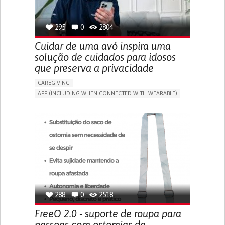
SPAIN
295
0
2804
Cuidar de uma avó inspira uma
solução de cuidados para idosos
que preserva a privacidade
CAREGIVING
APP (INCLUDING WHEN CONNECTED WITH WEARABLE)
AI ALGORITHM
ONLINE SERVICE
ASSISTIVE DAILY LIFE DEVICE (TO HELP ADL)
PROMOTING SELF-MANAGEMENT
PREVENTING (VACCINATION, PROTECTION, FALLS,
RESEARCH/MAPPING)
CAREGIVING SUPPORT
GENERAL AND FAMILY MEDICINE
MOBILITY ISSUES
CAREGIVER SUPPORT
SOLUTIONS FOR DISABLED PEOPLE
INDIA
288
0
2518
FreeO 2.0 - suporte de roupa para
pessoas com ostomias de