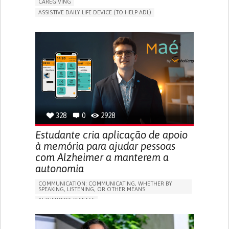
CAREGIVING
ASSISTIVE DAILY LIFE DEVICE (TO HELP ADL)
AI ALGORITHM
PROMOTING SELF-MANAGEMENT
MAINTAINING BALANCE AND MOBILITY
PREVENTING (VACCINATION, PROTECTION, FALLS,
RESEARCH/MAPPING)
GENERAL AND FAMILY MEDICINE
CAREGIVER SUPPORT
UNITED STATES
328
0
2928
Estudante cria aplicação de apoio
à memória para ajudar pessoas
com Alzheimer a manterem a
autonomia
COMMUNICATION: COMMUNICATING, WHETHER BY
SPEAKING, LISTENING, OR OTHER MEANS
ALZHEIMER'S DISEASE
APP (INCLUDING WHEN CONNECTED WITH WEARABLE)
MEMORY LOSS
PROMOTING SELF-MANAGEMENT