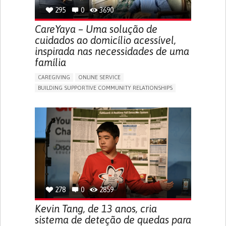
295
0
3690
CareYaya – Uma solução de
cuidados ao domicílio acessível,
inspirada nas necessidades de uma
família
CAREGIVING
ONLINE SERVICE
BUILDING SUPPORTIVE COMMUNITY RELATIONSHIPS
RAISE AWARENESS
CAREGIVING SUPPORT
GENERAL AND FAMILY MEDICINE
AGING
CAREGIVER SUPPORT
UNITED STATES
278
0
2859
Kevin Tang, de 13 anos, cria
sistema de deteção de quedas para