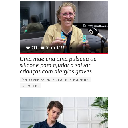
APP (INCLUDING WHEN CONNECTED WITH WEARABLE)
ONLINE SERVICE
SOCIAL WITHDRAWAL OR ISOLATION
VISION PROBLEMS
PROMOTING INCLUSIVITY AND SOCIAL INTEGRATION
OPHTHALMOLOGY
SPAIN
211
0
1677
Uma mãe cria uma pulseira de
silicone para ajudar a salvar
crianças com alergias graves
(SELF)-CARE: EATING: EATING INDEPENDENTLY.
CAREGIVING
ALLERGIC REACTION (FOOD, DRUGS,
MATERIAL/CHEMICALS)
BODY-WORN SOLUTIONS (CLOTHING, ACCESSORIES,
SHOES, SENSORS...)
ALLEVIATING ALLERGIES
PREVENTING (VACCINATION, PROTECTION, FALLS,
RESEARCH/MAPPING)
CAREGIVING SUPPORT
IMMUNO-ALLERGOLOGY