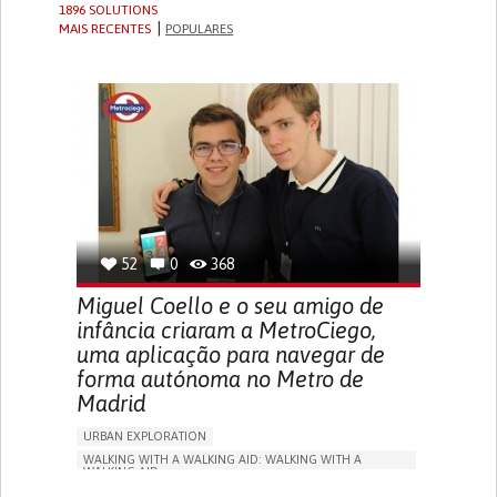
1896 SOLUTIONS
MAIS RECENTES
POPULARES
52
0
368
Miguel Coello e o seu amigo de
infância criaram a MetroCiego,
uma aplicação para navegar de
forma autónoma no Metro de
Madrid
URBAN EXPLORATION
WALKING WITH A WALKING AID: WALKING WITH A
WALKING AID
BLINDNESS