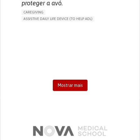
proteger a avó.
CAREGIVING
ASSISTIVE DAILY LIFE DEVICE (TO HELP ADL)
AI ALGORITHM
FREQUENT FALLS
MANAGING NEUROLOGICAL DISORDERS
PREVENTING (VACCINATION, PROTECTION, FALLS,
RESEARCH/MAPPING)
CAREGIVING SUPPORT
GENERAL AND FAMILY MEDICINE
AGING
UNITED STATES
Mostrar mais