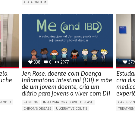
ORIES,
5 SENSES 
AI ALGORITHM
HEADPHONE
APP (INCLUDING WHEN CONNECTED WITH WEARABLE)
ENCE
ASSISTIVE 
ENHANCING HEALTH LITERACY
MANAGE MEDICATION
NG
FREQUENT 
RAISE AWARENESS
CAREGIVING SUPPORT
PROMOTIN
ENDOCRINOLOGY
MONTENEGRO
PREVENTIN
RESEARCH
CAREGIVI
UNITED ST
338
0
2977
379
ela
Jen Rose, doente com Doença
Estuda
luche
Inflamatória Intestinal (DII) e mãe
cria d
de um jovem doente, cria um
medica
diário para jovens a viver com DII
experi
AME...)
PAINTING
INFLAMMATORY BOWEL DISEASE
CAREGIVI
T
CHRON'S DISEASE
ULCERATIVE COLITIS
TREATMENT
EDUCATIONAL/LEISURE DEVICE (BOOK, TOY, GAME...)
APP (INC
CHRONIC PAIN
FATIGUE
FEVER
ABDOMINAL PAIN
AI ALGORI
DIARRHEA
NAUSEAS
VOMITING (REGURGITATION)
CAREGIVI
WEIGHT LOSS
ENHANCING HEALTH LITERACY
CAREGIVE