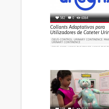
582
0
6064
Collants Adaptativos para
Utilizadores de Cateter Uri
(SELF)-CONTROL: URINARY CONTINENCE: MAI
URINARY CONTINENCE
(SELF)-CARE: USING THE TOILET: USING THE T
INDEPENDENTLY
VESICAL FISTULA
BODY-WORN SOLUTIONS (CLOTHING, ACCESS
SHOES, SENSORS...)
URGENCY TO URINATE
URINARY INCONTIN
URINE LEAKAGE WITH COUGHING OR SNEEZI
(STRESS INCONTINENCE)
PROMOTING SELF-MANAGEMENT
GYNECOLOGY AND OBSTETRICS
UROLOGY
PORTUGAL
338
0
3112