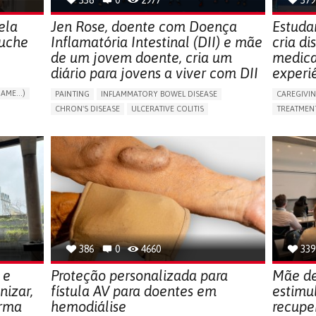
ela
Jen Rose, doente com Doença
Estuda
luche
Inflamatória Intestinal (DII) e mãe
cria d
de um jovem doente, cria um
medica
diário para jovens a viver com DII
experi
AME...)
PAINTING
INFLAMMATORY BOWEL DISEASE
CAREGIVI
T
CHRON'S DISEASE
ULCERATIVE COLITIS
TREATMENT
EDUCATIONAL/LEISURE DEVICE (BOOK, TOY, GAME...)
APP (INC
CHRONIC PAIN
FATIGUE
FEVER
ABDOMINAL PAIN
AI ALGORI
DIARRHEA
NAUSEAS
VOMITING (REGURGITATION)
CAREGIVI
WEIGHT LOSS
ENHANCING HEALTH LITERACY
CAREGIVE
RAISE AWARENESS
GASTROENTEROLOGY
PEDIATRICS
UNITED KINGDOM
386
0
4660
339
 e
Proteção personalizada para
Mãe de
nizar,
fístula AV para doentes em
estimu
orma
hemodiálise
recupe