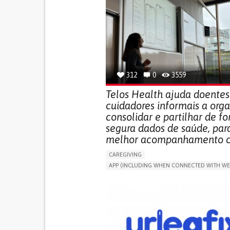
312
0
3559
Telos Health ajuda doentes
cuidadores informais a orga
consolidar e partilhar de f
segura dados de saúde, pa
melhor acompanhamento cl
CAREGIVING
APP (INCLUDING WHEN CONNECTED WITH WE
MANAGE MEDICATION
CAREGIVING SUPPO
GENERAL AND FAMILY MEDICINE
CAREGIVER SUPPORT
PORTUGAL