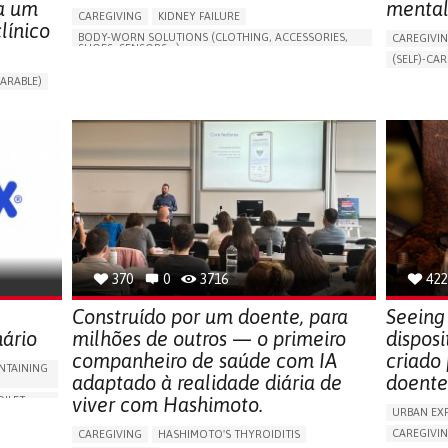
ra um
mental
CAREGIVING
KIDNEY FAILURE
ínico
BODY-WORN SOLUTIONS (CLOTHING, ACCESSORIES,
CAREGIVI
SHOES, SENSORS...)
(SELF)-CAR
CHANGES IN URINE FREQUENCY OR VOLUME
APP (INC
ARABLE)
DECREASED URINE OUTPUT
FATIGUE
ONLINE SE
RT
FLANK PAIN (PAIN IN THE SIDES OF THE BACK)
SUPPORT 
INCREASED THIRST
KIDNEY FAILURE
CAREGIVI
SWELLING IN THE LOWER EXTREMITIES (EDEMA)
GYNECOLO
URINARY URGENCY AT NIGHT (NOCTURIA)
PARENTHO
TO IMPROVE TREATMENT/THERAPY
GERMANY
PREVENTING (VACCINATION, PROTECTION, FALLS,
RESEARCH/MAPPING)
NEPHROLOGY
SLOVENIA
370
0
3716
422
Construído por um doente, para
Seeing 
nário
milhões de outros — o primeiro
disposi
companheiro de saúde com IA
criado
NTAINING
adaptado à realidade diária de
doente
viver com Hashimoto.
OILET
URBAN EX
CAREGIVI
CAREGIVING
HASHIMOTO'S THYROIDITIS