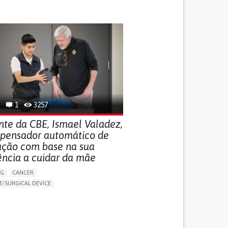
SUPPORT DEVICES: (GLASSES, HEARING AIDS,
S...)
DAILY LIFE DEVICE (TO HELP ADL)
FALLS
REGAINING SENSORY FUNCTION
G SELF-MANAGEMENT
G (VACCINATION, PROTECTION, FALLS,
/MAPPING)
NG SUPPORT
OPHTHALMOLOGY
ATES
1
3257
nte da CBE, Ismael Valadez,
ispensador automático de
ção com base na sua
ência a cuidar da mãe
NG
CANCER
/SURGICAL DEVICE
LUDING WHEN CONNECTED WITH WEARABLE)
THM
MANAGE MEDICATION
NG SUPPORT
MEDICAL ONCOLOGY
R SUPPORT
UNITED STATES