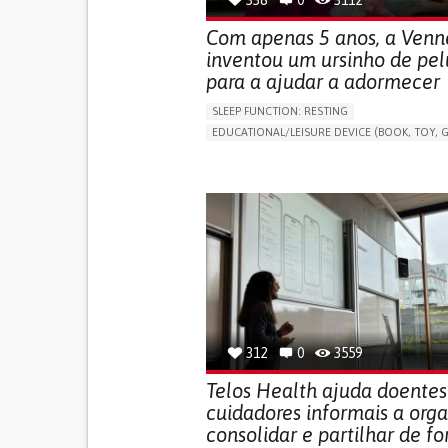
Com apenas 5 anos, a Venn
inventou um ursinho de pe
para a ajudar a adormecer
SLEEP FUNCTION: RESTING
EDUCATIONAL/LEISURE DEVICE (BOOK, TOY, G
SLEEP DISTURBANCES
CAREGIVING SUPPOR
PEDIATRICS
PEDIATRIC INNOVATIONS
UNITED STATES
312
0
3559
Telos Health ajuda doentes
cuidadores informais a orga
consolidar e partilhar de f