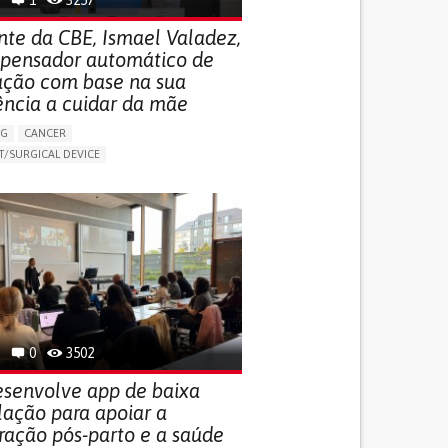
nte da CBE, Ismael Valadez,
ispensador automático de
ção com base na sua
ência a cuidar da mãe
NG
CANCER
/SURGICAL DEVICE
LUDING WHEN CONNECTED WITH WEARABLE)
THM
MANAGE MEDICATION
NG SUPPORT
MEDICAL ONCOLOGY
R SUPPORT
UNITED STATES
0
3502
senvolve app de baixa
lação para apoiar a
ração pós-parto e a saúde