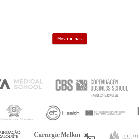
RAISE AWARENESS
GASTROENTEROLOGY
PEDIATRICS
UNITED KINGDOM
Mostrar mais