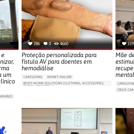
386
0
4660
339
 e
Proteção personalizada para
Mãe de
nizar,
fístula AV para doentes em
estimu
orma
hemodiálise
recupe
ra um
mental
CAREGIVING
KIDNEY FAILURE
ínico
BODY-WORN SOLUTIONS (CLOTHING, ACCESSORIES,
CAREGIVI
SHOES, SENSORS...)
(SELF)-CAR
CHANGES IN URINE FREQUENCY OR VOLUME
APP (INC
ARABLE)
DECREASED URINE OUTPUT
FATIGUE
ONLINE SE
RT
FLANK PAIN (PAIN IN THE SIDES OF THE BACK)
SUPPORT 
INCREASED THIRST
KIDNEY FAILURE
CAREGIVI
SWELLING IN THE LOWER EXTREMITIES (EDEMA)
GYNECOLO
URINARY URGENCY AT NIGHT (NOCTURIA)
PARENTHO
TO IMPROVE TREATMENT/THERAPY
GERMANY