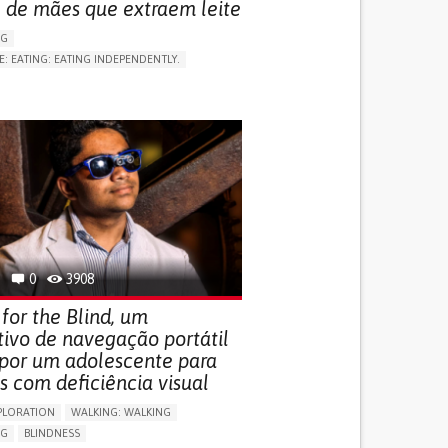
 de mães que extraem leite
NG
E: EATING: EATING INDEPENDENTLY.
LUDING WHEN CONNECTED WITH WEARABLE)
RVICE
AI ALGORITHM
ON PUERPERIUM/POST-CHILDBIRTH
NG SUPPORT
GY AND OBSTETRICS
OD SUPPORT
WOMEN'S HEALTH
0
3908
for the Blind, um
tivo de navegação portátil
 por um adolescente para
s com deficiência visual
PLORATION
WALKING: WALKING
NG
BLINDNESS