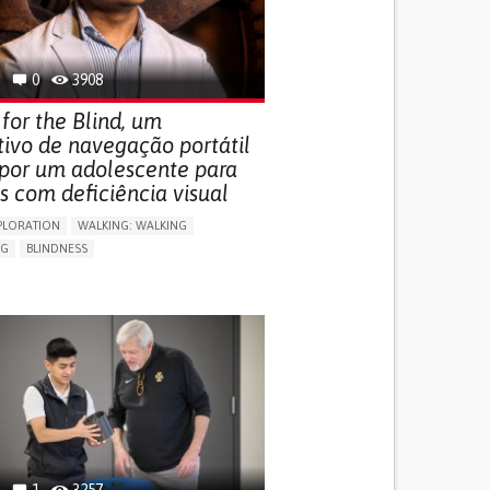
0
3908
for the Blind, um
tivo de navegação portátil
 por um adolescente para
s com deficiência visual
PLORATION
WALKING: WALKING
NG
BLINDNESS
SUPPORT DEVICES: (GLASSES, HEARING AIDS,
S...)
DAILY LIFE DEVICE (TO HELP ADL)
FALLS
REGAINING SENSORY FUNCTION
G SELF-MANAGEMENT
G (VACCINATION, PROTECTION, FALLS,
/MAPPING)
NG SUPPORT
OPHTHALMOLOGY
ATES
1
3257