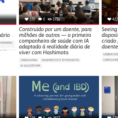
PREVENTING (VACCINATION, PROTECTION, FALLS,
RESEARCH/MAPPING)
NEPHROLOGY
SLOVENIA
370
0
3716
422
Construído por um doente, para
Seeing 
nário
milhões de outros — o primeiro
disposi
companheiro de saúde com IA
criado
NTAINING
adaptado à realidade diária de
doente
viver com Hashimoto.
OILET
URBAN EX
CAREGIVI
CAREGIVING
HASHIMOTO'S THYROIDITIS
ORIES,
5 SENSES 
AI ALGORITHM
HEADPHONE
APP (INCLUDING WHEN CONNECTED WITH WEARABLE)
ENCE
ASSISTIVE 
ENHANCING HEALTH LITERACY
MANAGE MEDICATION
NG
FREQUENT 
RAISE AWARENESS
CAREGIVING SUPPORT
PROMOTIN
ENDOCRINOLOGY
MONTENEGRO
PREVENTIN
RESEARCH
CAREGIVI
UNITED ST
338
0
2977
379