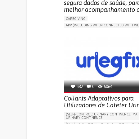
segura dados de saúde, pa
melhor acompanhamento cl
CAREGIVING
APP (INCLUDING WHEN CONNECTED WITH WE
MANAGE MEDICATION
CAREGIVING SUPPO
GENERAL AND FAMILY MEDICINE
CAREGIVER SUPPORT
PORTUGAL
582
0
6064
Collants Adaptativos para
Utilizadores de Cateter Uri
(SELF)-CONTROL: URINARY CONTINENCE: MAI
URINARY CONTINENCE
(SELF)-CARE: USING THE TOILET: USING THE T
INDEPENDENTLY
VESICAL FISTULA