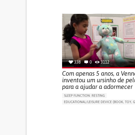
BODY-WORN SOLUTIONS (CLOTHING, ACCESS
SHOES, SENSORS...)
URGENCY TO URINATE
URINARY INCONTIN
URINE LEAKAGE WITH COUGHING OR SNEEZI
(STRESS INCONTINENCE)
PROMOTING SELF-MANAGEMENT
GYNECOLOGY AND OBSTETRICS
UROLOGY
PORTUGAL
338
0
3112
Com apenas 5 anos, a Venn
inventou um ursinho de pe
para a ajudar a adormecer
SLEEP FUNCTION: RESTING
EDUCATIONAL/LEISURE DEVICE (BOOK, TOY, G
SLEEP DISTURBANCES
CAREGIVING SUPPOR
PEDIATRICS
PEDIATRIC INNOVATIONS
UNITED STATES