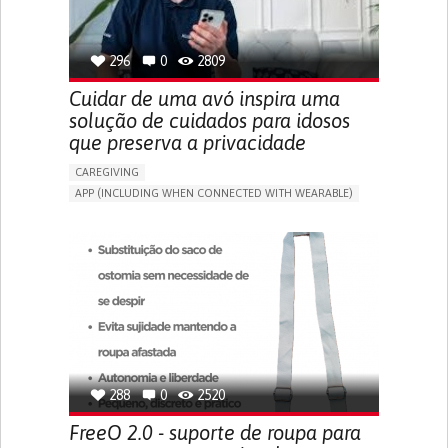
SPAIN
296
0
2809
Cuidar de uma avó inspira uma
solução de cuidados para idosos
que preserva a privacidade
CAREGIVING
APP (INCLUDING WHEN CONNECTED WITH WEARABLE)
AI ALGORITHM
ONLINE SERVICE
ASSISTIVE DAILY LIFE DEVICE (TO HELP ADL)
PROMOTING SELF-MANAGEMENT
PREVENTING (VACCINATION, PROTECTION, FALLS,
RESEARCH/MAPPING)
CAREGIVING SUPPORT
GENERAL AND FAMILY MEDICINE
MOBILITY ISSUES
CAREGIVER SUPPORT
SOLUTIONS FOR DISABLED PEOPLE
INDIA
288
0
2520
FreeO 2.0 - suporte de roupa para