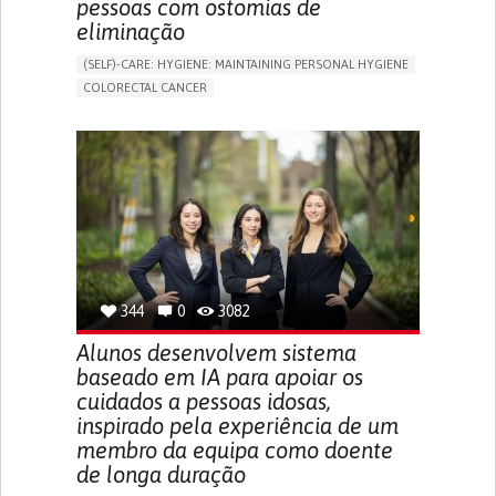
pessoas com ostomias de
eliminação
(SELF)-CARE: HYGIENE: MAINTAINING PERSONAL HYGIENE
COLORECTAL CANCER
ASSISTIVE DAILY LIFE DEVICE (TO HELP ADL)
PROMOTING SELF-MANAGEMENT
GASTROENTEROLOGY
MEDICAL ONCOLOGY
PORTUGAL
344
0
3082
Alunos desenvolvem sistema
baseado em IA para apoiar os
cuidados a pessoas idosas,
inspirado pela experiência de um
membro da equipa como doente
de longa duração