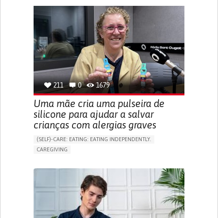
BLINDNESS
APP (INCLUDING WHEN CONNECTED WITH WEARABLE)
ONLINE SERVICE
SOCIAL WITHDRAWAL OR ISOLATION
VISION PROBLEMS
PROMOTING INCLUSIVITY AND SOCIAL INTEGRATION
OPHTHALMOLOGY
SPAIN
211
0
1679
Uma mãe cria uma pulseira de
silicone para ajudar a salvar
crianças com alergias graves
(SELF)-CARE: EATING: EATING INDEPENDENTLY.
CAREGIVING
ALLERGIC REACTION (FOOD, DRUGS,
MATERIAL/CHEMICALS)
BODY-WORN SOLUTIONS (CLOTHING, ACCESSORIES,
SHOES, SENSORS...)
ALLEVIATING ALLERGIES
PREVENTING (VACCINATION, PROTECTION, FALLS,
RESEARCH/MAPPING)
CAREGIVING SUPPORT
IMMUNO-ALLERGOLOGY