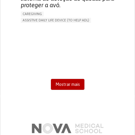
proteger a avó.
CAREGIVING
ASSISTIVE DAILY LIFE DEVICE (TO HELP ADL)
AI ALGORITHM
FREQUENT FALLS
MANAGING NEUROLOGICAL DISORDERS
PREVENTING (VACCINATION, PROTECTION, FALLS,
RESEARCH/MAPPING)
CAREGIVING SUPPORT
GENERAL AND FAMILY MEDICINE
AGING
UNITED STATES
Mostrar mais