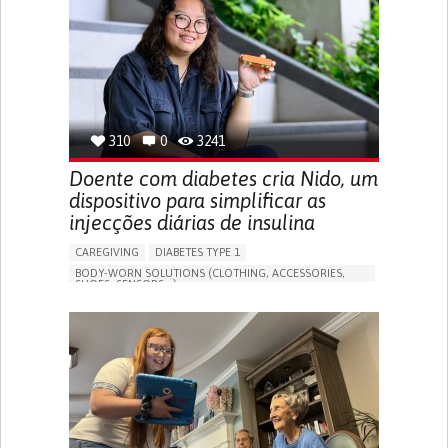
MANAGING NEUROLOGICAL DISORDERS
CAREGIVING SUPPORT
GENERAL AND FAMILY MEDICINE
NEUROLOGY
FRANCE
310
0
3241
Doente com diabetes cria Nido, um
dispositivo para simplificar as
injecções diárias de insulina
CAREGIVING
DIABETES TYPE 1
BODY-WORN SOLUTIONS (CLOTHING, ACCESSORIES,
SHOES, SENSORS...)
MANAGING DIABETES
ENDOCRINOLOGY
SINGAPORE