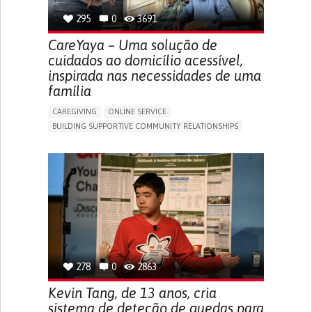
295
0
3691
CareYaya – Uma solução de
cuidados ao domicílio acessível,
inspirada nas necessidades de uma
família
CAREGIVING
ONLINE SERVICE
BUILDING SUPPORTIVE COMMUNITY RELATIONSHIPS
RAISE AWARENESS
CAREGIVING SUPPORT
GENERAL AND FAMILY MEDICINE
AGING
CAREGIVER SUPPORT
UNITED STATES
278
0
2863
Kevin Tang, de 13 anos, cria
sistema de deteção de quedas para