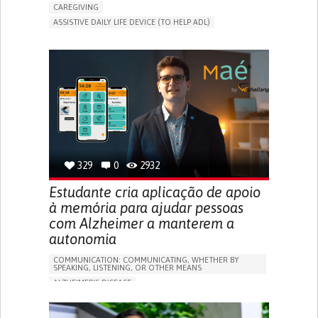
CAREGIVING
ASSISTIVE DAILY LIFE DEVICE (TO HELP ADL)
AI ALGORITHM
PROMOTING SELF-MANAGEMENT
MAINTAINING BALANCE AND MOBILITY
PREVENTING (VACCINATION, PROTECTION, FALLS,
RESEARCH/MAPPING)
GENERAL AND FAMILY MEDICINE
CAREGIVER SUPPORT
UNITED STATES
329
0
2932
Estudante cria aplicação de apoio
à memória para ajudar pessoas
com Alzheimer a manterem a
autonomia
COMMUNICATION: COMMUNICATING, WHETHER BY
SPEAKING, LISTENING, OR OTHER MEANS
ALZHEIMER'S DISEASE
APP (INCLUDING WHEN CONNECTED WITH WEARABLE)
MEMORY LOSS
PROMOTING SELF-MANAGEMENT