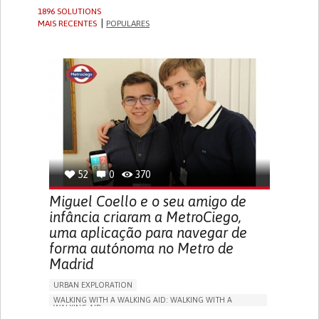
1896 SOLUTIONS
MAIS RECENTES
POPULARES
52
0
370
Miguel Coello e o seu amigo de
infância criaram a MetroCiego,
uma aplicação para navegar de
forma autónoma no Metro de
Madrid
URBAN EXPLORATION
WALKING WITH A WALKING AID: WALKING WITH A
WALKING AID