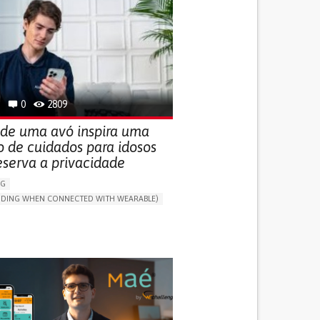
0
2809
 de uma avó inspira uma
o de cuidados para idosos
eserva a privacidade
NG
LUDING WHEN CONNECTED WITH WEARABLE)
THM
ONLINE SERVICE
DAILY LIFE DEVICE (TO HELP ADL)
G SELF-MANAGEMENT
G (VACCINATION, PROTECTION, FALLS,
/MAPPING)
NG SUPPORT
ND FAMILY MEDICINE
MOBILITY ISSUES
R SUPPORT