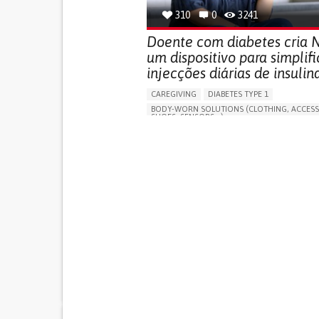
310
0
3241
Doente com diabetes cria N
um dispositivo para simplifi
injecções diárias de insulin
CAREGIVING
DIABETES TYPE 1
BODY-WORN SOLUTIONS (CLOTHING, ACCESS
SHOES, SENSORS...)
MANAGING DIABETES
ENDOCRINOLOGY
SINGAPORE