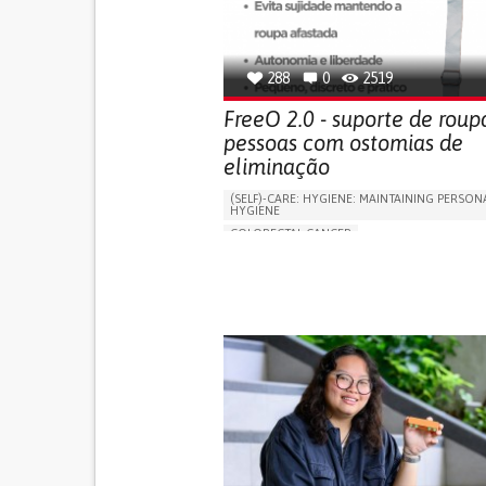
OPHTHALMOLOGY
SPAIN
288
0
2519
FreeO 2.0 - suporte de roup
pessoas com ostomias de
eliminação
(SELF)-CARE: HYGIENE: MAINTAINING PERSON
HYGIENE
COLORECTAL CANCER
ASSISTIVE DAILY LIFE DEVICE (TO HELP ADL)
PROMOTING SELF-MANAGEMENT
GASTROENTEROLOGY
MEDICAL ONCOLOG
PORTUGAL