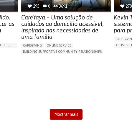
295
0
3691
278
ido,
CareYaya – Uma solução de
Kevin T
car as
cuidados ao domicílio acessível,
sistem
a
inspirada nas necessidades de
para pr
uma família
CAREGIVI
ORIES,
ASSISTIVE 
CAREGIVING
ONLINE SERVICE
AI ALGORI
BUILDING SUPPORTIVE COMMUNITY RELATIONSHIPS
MANAGING
RAISE AWARENESS
CAREGIVING SUPPORT
PREVENTIN
GENERAL AND FAMILY MEDICINE
AGING
RESEARCH
CAREGIVER SUPPORT
UNITED STATES
CAREGIVI
GENERAL A
UNITED ST
Mostrar mais