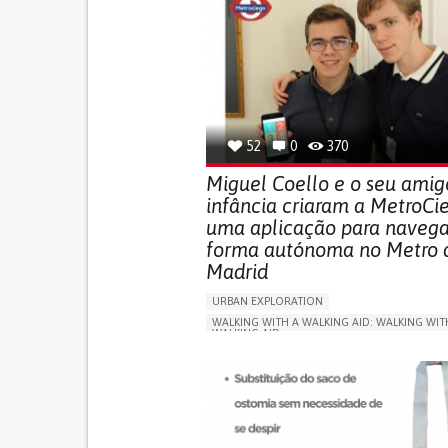
52
0
370
Miguel Coello e o seu amig
infância criaram a MetroCi
uma aplicação para navega
forma autónoma no Metro 
Madrid
URBAN EXPLORATION
WALKING WITH A WALKING AID: WALKING WIT
WALKING AID
BLINDNESS
APP (INCLUDING WHEN CONNECTED WITH WE
ONLINE SERVICE
SOCIAL WITHDRAWAL OR 
VISION PROBLEMS
PROMOTING INCLUSIVITY AND SOCIAL INTEG