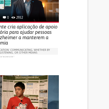
 FOR DISABLED PEOPLE
INDIA
0
2932
nte cria aplicação de apoio
ria para ajudar pessoas
zheimer a manterem a
omia
ATION: COMMUNICATING, WHETHER BY
 LISTENING, OR OTHER MEANS
'S DISEASE
LUDING WHEN CONNECTED WITH WEARABLE)
OSS
PROMOTING SELF-MANAGEMENT
 NEUROLOGICAL DISORDERS
NG SUPPORT
ND FAMILY MEDICINE
NEUROLOGY