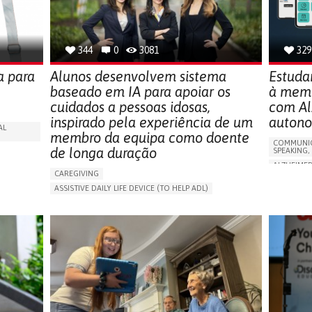
SOLUTIONS
344
0
3081
329
a para
Alunos desenvolvem sistema
Estuda
baseado em IA para apoiar os
à memó
cuidados a pessoas idosas,
com Al
inspirado pela experiência de um
auton
AL
membro da equipa como doente
COMMUNIC
de longa duração
SPEAKING,
ALZHEIMER
CAREGIVING
APP (INC
ASSISTIVE DAILY LIFE DEVICE (TO HELP ADL)
Y
MEMORY L
AI ALGORITHM
PROMOTING SELF-MANAGEMENT
MANAGING
MAINTAINING BALANCE AND MOBILITY
CAREGIVI
PREVENTING (VACCINATION, PROTECTION, FALLS,
GENERAL A
RESEARCH/MAPPING)
FRANCE
GENERAL AND FAMILY MEDICINE
CAREGIVER SUPPORT
UNITED STATES