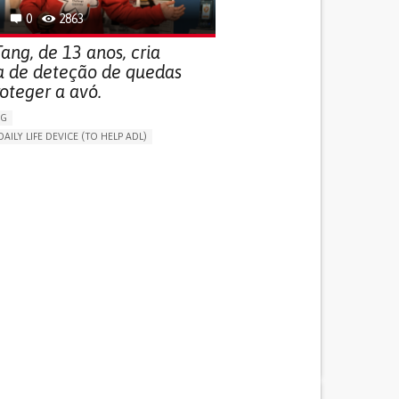
0
2863
ang, de 13 anos, cria
a de deteção de quedas
oteger a avó.
NG
DAILY LIFE DEVICE (TO HELP ADL)
THM
FREQUENT FALLS
 NEUROLOGICAL DISORDERS
G (VACCINATION, PROTECTION, FALLS,
/MAPPING)
NG SUPPORT
ND FAMILY MEDICINE
AGING
ATES