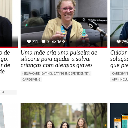
211
0
1678
296
o de
Uma mãe cria uma pulseira de
Cuidar
ego,
silicone para ajudar a salvar
soluçã
r de
crianças com alergias graves
que pr
de
(SELF)-CARE: EATING: EATING INDEPENDENTLY.
CAREGIVI
CAREGIVING
APP (INC
ALLERGIC REACTION (FOOD, DRUGS,
AI ALGORI
MATERIAL/CHEMICALS)
ASSISTIVE 
H A
BODY-WORN SOLUTIONS (CLOTHING, ACCESSORIES,
PROMOTIN
SHOES, SENSORS...)
PREVENTIN
ALLEVIATING ALLERGIES
RESEARCH
ARABLE)
PREVENTING (VACCINATION, PROTECTION, FALLS,
CAREGIVI
RESEARCH/MAPPING)
ISOLATION
GENERAL A
CAREGIVING SUPPORT
IMMUNO-ALLERGOLOGY
CAREGIVE
SPAIN
RATION