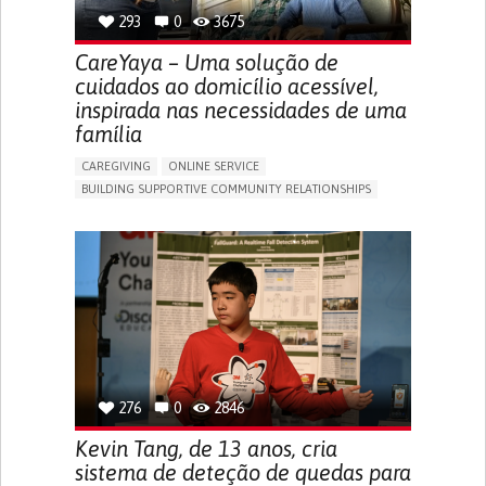
293
0
3675
CareYaya – Uma solução de
cuidados ao domicílio acessível,
inspirada nas necessidades de uma
família
CAREGIVING
ONLINE SERVICE
BUILDING SUPPORTIVE COMMUNITY RELATIONSHIPS
RAISE AWARENESS
CAREGIVING SUPPORT
GENERAL AND FAMILY MEDICINE
AGING
CAREGIVER SUPPORT
UNITED STATES
276
0
2846
Kevin Tang, de 13 anos, cria
sistema de deteção de quedas para