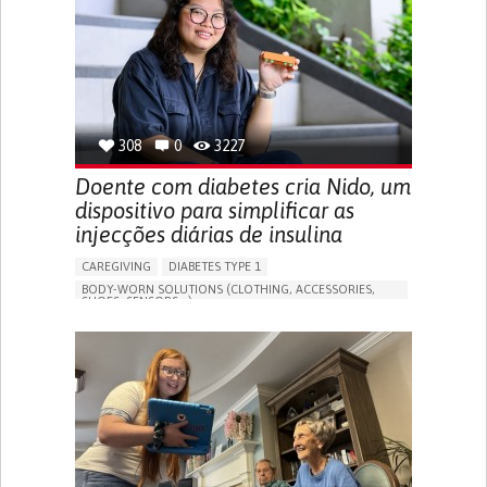
MANAGING NEUROLOGICAL DISORDERS
CAREGIVING SUPPORT
GENERAL AND FAMILY MEDICINE
NEUROLOGY
FRANCE
308
0
3227
Doente com diabetes cria Nido, um
dispositivo para simplificar as
injecções diárias de insulina
CAREGIVING
DIABETES TYPE 1
BODY-WORN SOLUTIONS (CLOTHING, ACCESSORIES,
SHOES, SENSORS...)
MANAGING DIABETES
ENDOCRINOLOGY
SINGAPORE