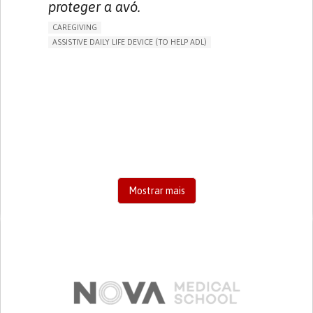
proteger a avó.
CAREGIVING
ASSISTIVE DAILY LIFE DEVICE (TO HELP ADL)
AI ALGORITHM
FREQUENT FALLS
MANAGING NEUROLOGICAL DISORDERS
PREVENTING (VACCINATION, PROTECTION, FALLS,
RESEARCH/MAPPING)
CAREGIVING SUPPORT
GENERAL AND FAMILY MEDICINE
AGING
UNITED STATES
Mostrar mais