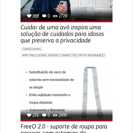
SPAIN
289
0
2778
Cuidar de uma avó inspira uma
solução de cuidados para idosos
que preserva a privacidade
CAREGIVING
APP (INCLUDING WHEN CONNECTED WITH WEARABLE)
AI ALGORITHM
ONLINE SERVICE
ASSISTIVE DAILY LIFE DEVICE (TO HELP ADL)
PROMOTING SELF-MANAGEMENT
PREVENTING (VACCINATION, PROTECTION, FALLS,
RESEARCH/MAPPING)
CAREGIVING SUPPORT
GENERAL AND FAMILY MEDICINE
MOBILITY ISSUES
CAREGIVER SUPPORT
SOLUTIONS FOR DISABLED PEOPLE
INDIA
276
0
2490
FreeO 2.0 - suporte de roupa para
pessoas com ostomias de