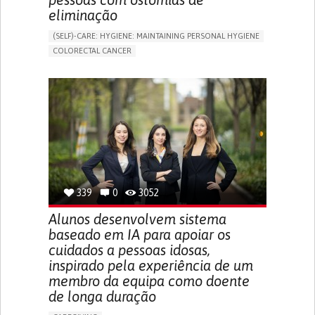
eliminação
(SELF)-CARE: HYGIENE: MAINTAINING PERSONAL HYGIENE
COLORECTAL CANCER
ASSISTIVE DAILY LIFE DEVICE (TO HELP ADL)
PROMOTING SELF-MANAGEMENT
GASTROENTEROLOGY
MEDICAL ONCOLOGY
PORTUGAL
339
0
3052
Alunos desenvolvem sistema
baseado em IA para apoiar os
cuidados a pessoas idosas,
inspirado pela experiência de um
membro da equipa como doente
de longa duração