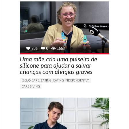
APP (INCLUDING WHEN CONNECTED WITH WEARABLE)
ONLINE SERVICE
SOCIAL WITHDRAWAL OR ISOLATION
VISION PROBLEMS
PROMOTING INCLUSIVITY AND SOCIAL INTEGRATION
OPHTHALMOLOGY
SPAIN
206
0
1663
Uma mãe cria uma pulseira de
silicone para ajudar a salvar
crianças com alergias graves
(SELF)-CARE: EATING: EATING INDEPENDENTLY.
CAREGIVING
ALLERGIC REACTION (FOOD, DRUGS,
MATERIAL/CHEMICALS)
BODY-WORN SOLUTIONS (CLOTHING, ACCESSORIES,
SHOES, SENSORS...)
ALLEVIATING ALLERGIES
PREVENTING (VACCINATION, PROTECTION, FALLS,
RESEARCH/MAPPING)
CAREGIVING SUPPORT
IMMUNO-ALLERGOLOGY