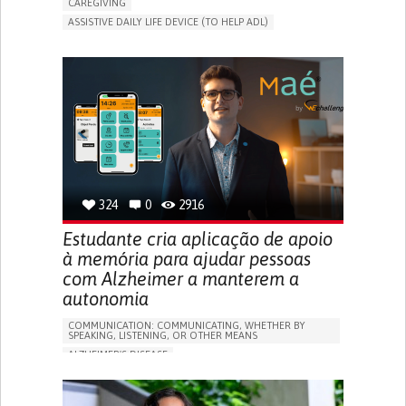
CAREGIVING
ASSISTIVE DAILY LIFE DEVICE (TO HELP ADL)
AI ALGORITHM
PROMOTING SELF-MANAGEMENT
MAINTAINING BALANCE AND MOBILITY
PREVENTING (VACCINATION, PROTECTION, FALLS,
RESEARCH/MAPPING)
GENERAL AND FAMILY MEDICINE
CAREGIVER SUPPORT
UNITED STATES
324
0
2916
Estudante cria aplicação de apoio
à memória para ajudar pessoas
com Alzheimer a manterem a
autonomia
COMMUNICATION: COMMUNICATING, WHETHER BY
SPEAKING, LISTENING, OR OTHER MEANS
ALZHEIMER'S DISEASE
APP (INCLUDING WHEN CONNECTED WITH WEARABLE)
MEMORY LOSS
PROMOTING SELF-MANAGEMENT