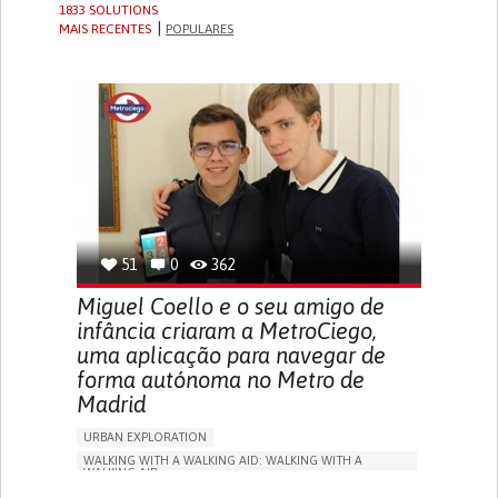
1833 SOLUTIONS
MAIS RECENTES
POPULARES
51
0
362
Miguel Coello e o seu amigo de
infância criaram a MetroCiego,
uma aplicação para navegar de
forma autónoma no Metro de
Madrid
URBAN EXPLORATION
WALKING WITH A WALKING AID: WALKING WITH A
WALKING AID
BLINDNESS