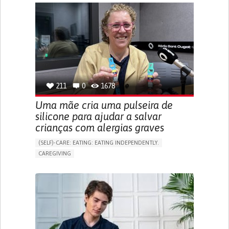
APP (INCLUDING WHEN CONNECTED WITH WEARABLE)
ONLINE SERVICE
SOCIAL WITHDRAWAL OR ISOLATION
VISION PROBLEMS
PROMOTING INCLUSIVITY AND SOCIAL INTEGRATION
OPHTHALMOLOGY
SPAIN
211
0
1678
Uma mãe cria uma pulseira de
silicone para ajudar a salvar
crianças com alergias graves
(SELF)-CARE: EATING: EATING INDEPENDENTLY.
CAREGIVING
ALLERGIC REACTION (FOOD, DRUGS,
MATERIAL/CHEMICALS)
BODY-WORN SOLUTIONS (CLOTHING, ACCESSORIES,
SHOES, SENSORS...)
ALLEVIATING ALLERGIES
PREVENTING (VACCINATION, PROTECTION, FALLS,
RESEARCH/MAPPING)
CAREGIVING SUPPORT
IMMUNO-ALLERGOLOGY