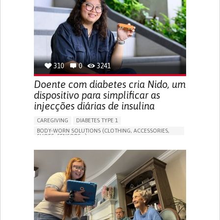
MANAGING NEUROLOGICAL DISORDERS
CAREGIVING SUPPORT
GENERAL AND FAMILY MEDICINE
NEUROLOGY
FRANCE
310
0
3241
Doente com diabetes cria Nido, um
dispositivo para simplificar as
injecções diárias de insulina
CAREGIVING
DIABETES TYPE 1
BODY-WORN SOLUTIONS (CLOTHING, ACCESSORIES,
SHOES, SENSORS...)
MANAGING DIABETES
ENDOCRINOLOGY
SINGAPORE