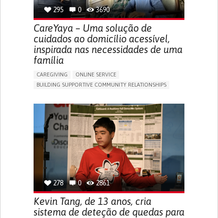
295
0
3690
CareYaya – Uma solução de
cuidados ao domicílio acessível,
inspirada nas necessidades de uma
família
CAREGIVING
ONLINE SERVICE
BUILDING SUPPORTIVE COMMUNITY RELATIONSHIPS
RAISE AWARENESS
CAREGIVING SUPPORT
GENERAL AND FAMILY MEDICINE
AGING
CAREGIVER SUPPORT
UNITED STATES
278
0
2861
Kevin Tang, de 13 anos, cria
sistema de deteção de quedas para