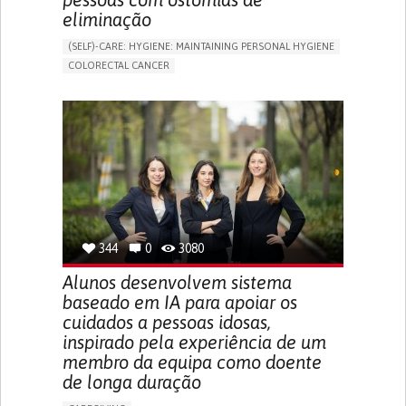
eliminação
(SELF)-CARE: HYGIENE: MAINTAINING PERSONAL HYGIENE
COLORECTAL CANCER
ASSISTIVE DAILY LIFE DEVICE (TO HELP ADL)
PROMOTING SELF-MANAGEMENT
GASTROENTEROLOGY
MEDICAL ONCOLOGY
PORTUGAL
344
0
3080
Alunos desenvolvem sistema
baseado em IA para apoiar os
cuidados a pessoas idosas,
inspirado pela experiência de um
membro da equipa como doente
de longa duração