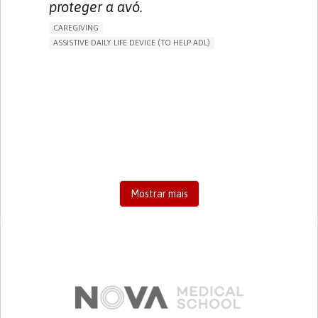
proteger a avó.
CAREGIVING
ASSISTIVE DAILY LIFE DEVICE (TO HELP ADL)
AI ALGORITHM
FREQUENT FALLS
MANAGING NEUROLOGICAL DISORDERS
PREVENTING (VACCINATION, PROTECTION, FALLS,
RESEARCH/MAPPING)
CAREGIVING SUPPORT
GENERAL AND FAMILY MEDICINE
AGING
UNITED STATES
Mostrar mais