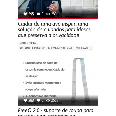
SPAIN
295
0
2806
Cuidar de uma avó inspira uma
solução de cuidados para idosos
que preserva a privacidade
CAREGIVING
APP (INCLUDING WHEN CONNECTED WITH WEARABLE)
AI ALGORITHM
ONLINE SERVICE
ASSISTIVE DAILY LIFE DEVICE (TO HELP ADL)
PROMOTING SELF-MANAGEMENT
PREVENTING (VACCINATION, PROTECTION, FALLS,
RESEARCH/MAPPING)
CAREGIVING SUPPORT
GENERAL AND FAMILY MEDICINE
MOBILITY ISSUES
CAREGIVER SUPPORT
SOLUTIONS FOR DISABLED PEOPLE
INDIA
288
0
2519
FreeO 2.0 - suporte de roupa para
pessoas com ostomias de