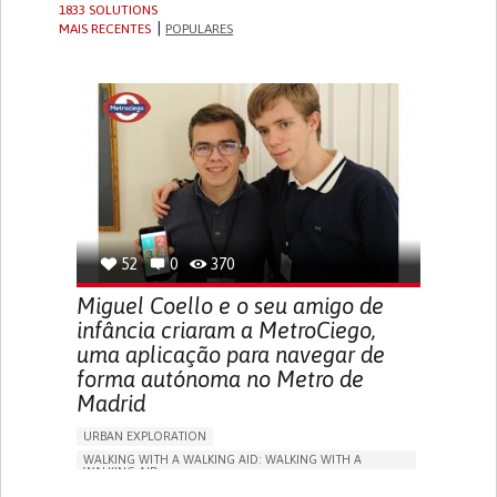
1833 SOLUTIONS
MAIS RECENTES
POPULARES
52
0
370
Miguel Coello e o seu amigo de
infância criaram a MetroCiego,
uma aplicação para navegar de
forma autónoma no Metro de
Madrid
URBAN EXPLORATION
WALKING WITH A WALKING AID: WALKING WITH A
WALKING AID
BLINDNESS