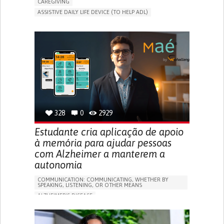
CAREGIVING
ASSISTIVE DAILY LIFE DEVICE (TO HELP ADL)
AI ALGORITHM
PROMOTING SELF-MANAGEMENT
MAINTAINING BALANCE AND MOBILITY
PREVENTING (VACCINATION, PROTECTION, FALLS,
RESEARCH/MAPPING)
GENERAL AND FAMILY MEDICINE
CAREGIVER SUPPORT
UNITED STATES
328
0
2929
Estudante cria aplicação de apoio
à memória para ajudar pessoas
com Alzheimer a manterem a
autonomia
COMMUNICATION: COMMUNICATING, WHETHER BY
SPEAKING, LISTENING, OR OTHER MEANS
ALZHEIMER'S DISEASE
APP (INCLUDING WHEN CONNECTED WITH WEARABLE)
MEMORY LOSS
PROMOTING SELF-MANAGEMENT