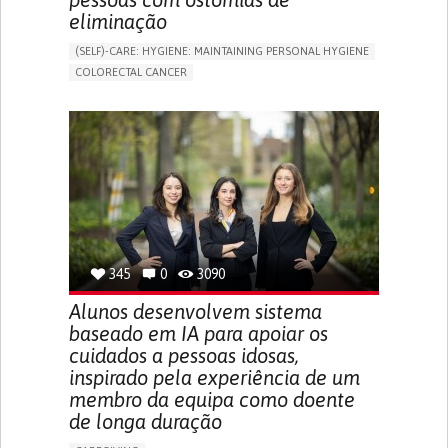
eliminação
(SELF)-CARE: HYGIENE: MAINTAINING PERSONAL HYGIENE
COLORECTAL CANCER
ASSISTIVE DAILY LIFE DEVICE (TO HELP ADL)
PROMOTING SELF-MANAGEMENT
GASTROENTEROLOGY
MEDICAL ONCOLOGY
PORTUGAL
345
0
3090
Alunos desenvolvem sistema
baseado em IA para apoiar os
cuidados a pessoas idosas,
inspirado pela experiência de um
membro da equipa como doente
de longa duração