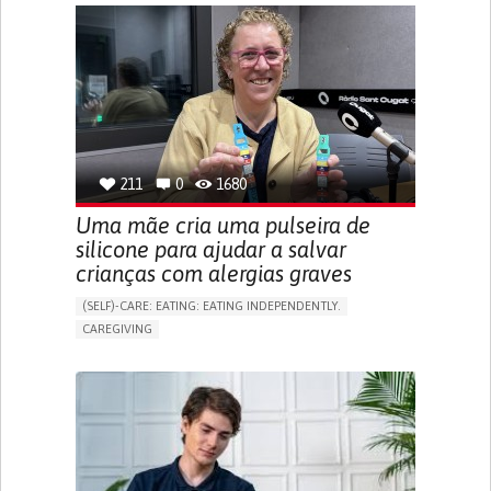
APP (INCLUDING WHEN CONNECTED WITH WEARABLE)
ONLINE SERVICE
SOCIAL WITHDRAWAL OR ISOLATION
VISION PROBLEMS
PROMOTING INCLUSIVITY AND SOCIAL INTEGRATION
OPHTHALMOLOGY
SPAIN
211
0
1680
Uma mãe cria uma pulseira de
silicone para ajudar a salvar
crianças com alergias graves
(SELF)-CARE: EATING: EATING INDEPENDENTLY.
CAREGIVING
ALLERGIC REACTION (FOOD, DRUGS,
MATERIAL/CHEMICALS)
BODY-WORN SOLUTIONS (CLOTHING, ACCESSORIES,
SHOES, SENSORS...)
ALLEVIATING ALLERGIES
PREVENTING (VACCINATION, PROTECTION, FALLS,
RESEARCH/MAPPING)
CAREGIVING SUPPORT
IMMUNO-ALLERGOLOGY