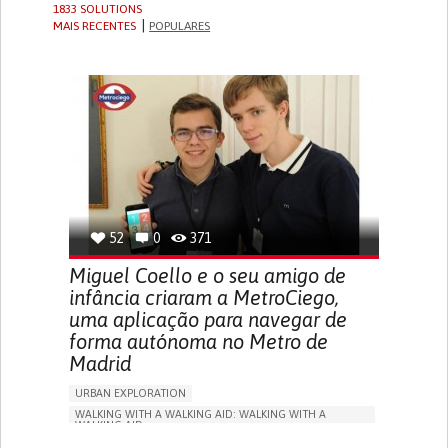
1833 SOLUTIONS
MAIS RECENTES
POPULARES
52
0
371
Miguel Coello e o seu amigo de
infância criaram a MetroCiego,
uma aplicação para navegar de
forma autónoma no Metro de
Madrid
URBAN EXPLORATION
WALKING WITH A WALKING AID: WALKING WITH A
WALKING AID
BLINDNESS