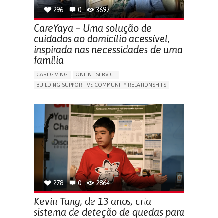
296
0
3697
CareYaya – Uma solução de
cuidados ao domicílio acessível,
inspirada nas necessidades de uma
família
CAREGIVING
ONLINE SERVICE
BUILDING SUPPORTIVE COMMUNITY RELATIONSHIPS
RAISE AWARENESS
CAREGIVING SUPPORT
GENERAL AND FAMILY MEDICINE
AGING
CAREGIVER SUPPORT
UNITED STATES
278
0
2864
Kevin Tang, de 13 anos, cria
sistema de deteção de quedas para