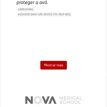
proteger a avó.
CAREGIVING
ASSISTIVE DAILY LIFE DEVICE (TO HELP ADL)
AI ALGORITHM
FREQUENT FALLS
MANAGING NEUROLOGICAL DISORDERS
PREVENTING (VACCINATION, PROTECTION, FALLS,
RESEARCH/MAPPING)
CAREGIVING SUPPORT
GENERAL AND FAMILY MEDICINE
AGING
UNITED STATES
Mostrar mais