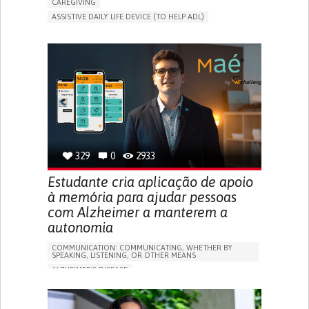
CAREGIVING
ASSISTIVE DAILY LIFE DEVICE (TO HELP ADL)
AI ALGORITHM
PROMOTING SELF-MANAGEMENT
MAINTAINING BALANCE AND MOBILITY
PREVENTING (VACCINATION, PROTECTION, FALLS,
RESEARCH/MAPPING)
GENERAL AND FAMILY MEDICINE
CAREGIVER SUPPORT
UNITED STATES
329
0
2933
Estudante cria aplicação de apoio
à memória para ajudar pessoas
com Alzheimer a manterem a
autonomia
COMMUNICATION: COMMUNICATING, WHETHER BY
SPEAKING, LISTENING, OR OTHER MEANS
ALZHEIMER'S DISEASE
APP (INCLUDING WHEN CONNECTED WITH WEARABLE)
MEMORY LOSS
PROMOTING SELF-MANAGEMENT