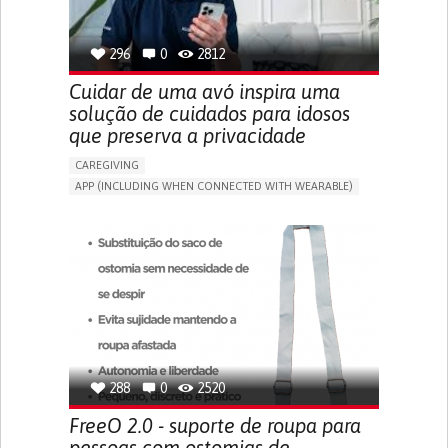
SPAIN
296
0
2812
Cuidar de uma avó inspira uma
solução de cuidados para idosos
que preserva a privacidade
CAREGIVING
APP (INCLUDING WHEN CONNECTED WITH WEARABLE)
AI ALGORITHM
ONLINE SERVICE
ASSISTIVE DAILY LIFE DEVICE (TO HELP ADL)
PROMOTING SELF-MANAGEMENT
PREVENTING (VACCINATION, PROTECTION, FALLS,
RESEARCH/MAPPING)
CAREGIVING SUPPORT
GENERAL AND FAMILY MEDICINE
MOBILITY ISSUES
CAREGIVER SUPPORT
SOLUTIONS FOR DISABLED PEOPLE
INDIA
288
0
2520
FreeO 2.0 - suporte de roupa para
pessoas com ostomias de