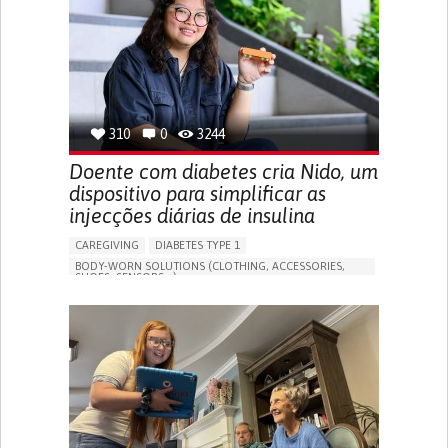
MANAGING NEUROLOGICAL DISORDERS
CAREGIVING SUPPORT
GENERAL AND FAMILY MEDICINE
NEUROLOGY
FRANCE
310
0
3244
Doente com diabetes cria Nido, um
dispositivo para simplificar as
injecções diárias de insulina
CAREGIVING
DIABETES TYPE 1
BODY-WORN SOLUTIONS (CLOTHING, ACCESSORIES,
SHOES, SENSORS...)
MANAGING DIABETES
ENDOCRINOLOGY
SINGAPORE