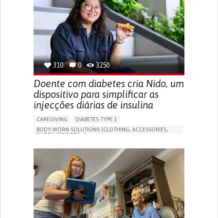
MANAGING NEUROLOGICAL DISORDERS
CAREGIVING SUPPORT
GENERAL AND FAMILY MEDICINE
NEUROLOGY
FRANCE
310
0
3250
Doente com diabetes cria Nido, um
dispositivo para simplificar as
injecções diárias de insulina
CAREGIVING
DIABETES TYPE 1
BODY-WORN SOLUTIONS (CLOTHING, ACCESSORIES,
SHOES, SENSORS...)
MANAGING DIABETES
ENDOCRINOLOGY
SINGAPORE