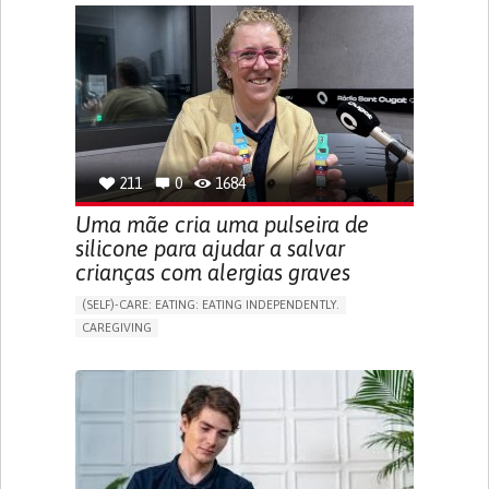
APP (INCLUDING WHEN CONNECTED WITH WEARABLE)
ONLINE SERVICE
SOCIAL WITHDRAWAL OR ISOLATION
VISION PROBLEMS
PROMOTING INCLUSIVITY AND SOCIAL INTEGRATION
OPHTHALMOLOGY
SPAIN
211
0
1684
Uma mãe cria uma pulseira de
silicone para ajudar a salvar
crianças com alergias graves
(SELF)-CARE: EATING: EATING INDEPENDENTLY.
CAREGIVING
ALLERGIC REACTION (FOOD, DRUGS,
MATERIAL/CHEMICALS)
BODY-WORN SOLUTIONS (CLOTHING, ACCESSORIES,
SHOES, SENSORS...)
ALLEVIATING ALLERGIES
PREVENTING (VACCINATION, PROTECTION, FALLS,
RESEARCH/MAPPING)
CAREGIVING SUPPORT
IMMUNO-ALLERGOLOGY