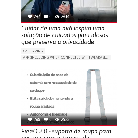
SPAIN
297
0
2814
Cuidar de uma avó inspira uma
solução de cuidados para idosos
que preserva a privacidade
CAREGIVING
APP (INCLUDING WHEN CONNECTED WITH WEARABLE)
AI ALGORITHM
ONLINE SERVICE
ASSISTIVE DAILY LIFE DEVICE (TO HELP ADL)
PROMOTING SELF-MANAGEMENT
PREVENTING (VACCINATION, PROTECTION, FALLS,
RESEARCH/MAPPING)
CAREGIVING SUPPORT
GENERAL AND FAMILY MEDICINE
MOBILITY ISSUES
CAREGIVER SUPPORT
SOLUTIONS FOR DISABLED PEOPLE
INDIA
288
0
2525
FreeO 2.0 - suporte de roupa para
pessoas com ostomias de