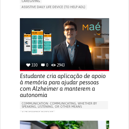
CAREGIVING
ASSISTIVE DAILY LIFE DEVICE (TO HELP ADL)
AI ALGORITHM
PROMOTING SELF-MANAGEMENT
MAINTAINING BALANCE AND MOBILITY
PREVENTING (VACCINATION, PROTECTION, FALLS,
RESEARCH/MAPPING)
GENERAL AND FAMILY MEDICINE
CAREGIVER SUPPORT
UNITED STATES
330
0
2943
Estudante cria aplicação de apoio
à memória para ajudar pessoas
com Alzheimer a manterem a
autonomia
COMMUNICATION: COMMUNICATING, WHETHER BY
SPEAKING, LISTENING, OR OTHER MEANS
ALZHEIMER'S DISEASE
APP (INCLUDING WHEN CONNECTED WITH WEARABLE)
MEMORY LOSS
PROMOTING SELF-MANAGEMENT