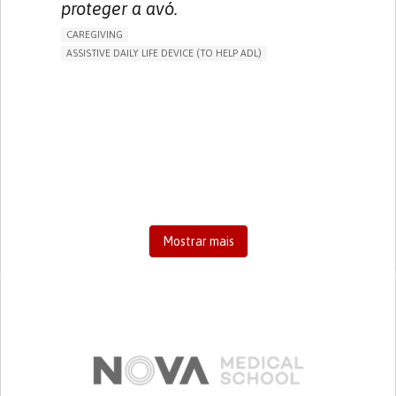
proteger a avó.
CAREGIVING
ASSISTIVE DAILY LIFE DEVICE (TO HELP ADL)
AI ALGORITHM
FREQUENT FALLS
MANAGING NEUROLOGICAL DISORDERS
PREVENTING (VACCINATION, PROTECTION, FALLS,
RESEARCH/MAPPING)
CAREGIVING SUPPORT
GENERAL AND FAMILY MEDICINE
AGING
UNITED STATES
Mostrar mais