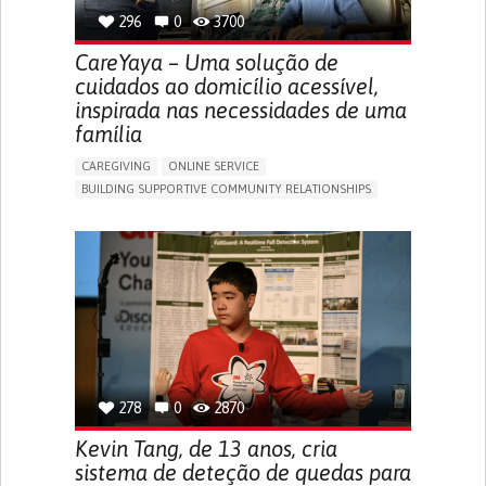
296
0
3700
CareYaya – Uma solução de
cuidados ao domicílio acessível,
inspirada nas necessidades de uma
família
CAREGIVING
ONLINE SERVICE
BUILDING SUPPORTIVE COMMUNITY RELATIONSHIPS
RAISE AWARENESS
CAREGIVING SUPPORT
GENERAL AND FAMILY MEDICINE
AGING
CAREGIVER SUPPORT
UNITED STATES
278
0
2870
Kevin Tang, de 13 anos, cria
sistema de deteção de quedas para