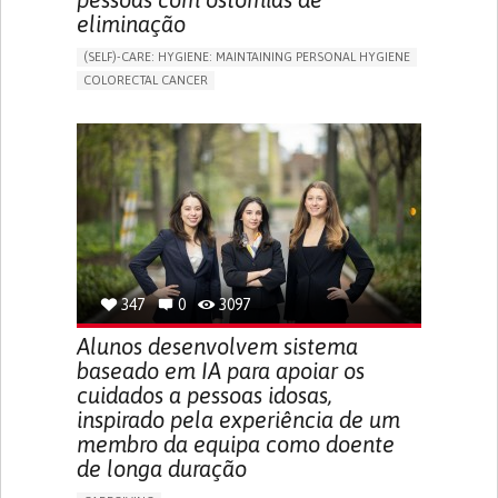
eliminação
(SELF)-CARE: HYGIENE: MAINTAINING PERSONAL HYGIENE
COLORECTAL CANCER
ASSISTIVE DAILY LIFE DEVICE (TO HELP ADL)
PROMOTING SELF-MANAGEMENT
GASTROENTEROLOGY
MEDICAL ONCOLOGY
PORTUGAL
347
0
3097
Alunos desenvolvem sistema
baseado em IA para apoiar os
cuidados a pessoas idosas,
inspirado pela experiência de um
membro da equipa como doente
de longa duração