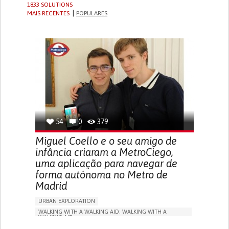
1833 SOLUTIONS
MAIS RECENTES
POPULARES
54
0
379
Miguel Coello e o seu amigo de
infância criaram a MetroCiego,
uma aplicação para navegar de
forma autónoma no Metro de
Madrid
URBAN EXPLORATION
WALKING WITH A WALKING AID: WALKING WITH A
WALKING AID
BLINDNESS