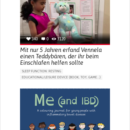
FREQUENT FALLS
REGAINING SENSORY FUNCTION
PROMOTING SELF-MANAGEMENT
PREVENTING (VACCINATION, PROTECTION, FALLS,
RESEARCH/MAPPING)
CAREGIVING SUPPORT
OPHTHALMOLOGY
UNITED STATES
340
0
3120
Mit nur 5 Jahren erfand Vennela
einen Teddybären, der ihr beim
Einschlafen helfen sollte
SLEEP FUNCTION: RESTING
EDUCATIONAL/LEISURE DEVICE (BOOK, TOY, GAME...)
SLEEP DISTURBANCES
CAREGIVING SUPPORT
PEDIATRICS
PEDIATRIC INNOVATIONS
UNITED STATES