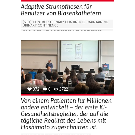
Adaptive Strumpfhosen für
Benutzer von Blasenkathetern
(SELF)-CONTROL: URINARY CONTINENCE: MAINTAINING
URINARY CONTINENCE
(SELF)-CARE: USING THE TOILET: USING THE TOILET
INDEPENDENTLY
VESICAL FISTULA
BODY-WORN SOLUTIONS (CLOTHING, ACCESSORIES,
SHOES, SENSORS...)
URGENCY TO URINATE
URINARY INCONTINENCE
URINE LEAKAGE WITH COUGHING OR SNEEZING (STRESS
INCONTINENCE)
PROMOTING SELF-MANAGEMENT
GYNECOLOGY AND OBSTETRICS
UROLOGY
PORTUGAL
372
0
3722
Von einem Patienten für Millionen
andere entwickelt – der erste KI-
Gesundheitsbegleiter, der auf die
tägliche Realität des Lebens mit
Hashimoto zugeschnitten ist.