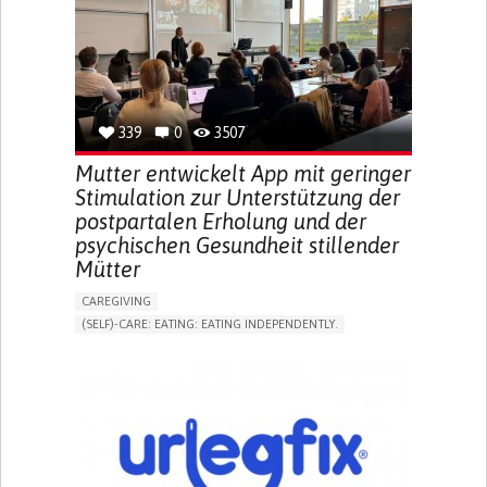
INCREASED THIRST
KIDNEY FAILURE
SWELLING IN THE LOWER EXTREMITIES (EDEMA)
URINARY URGENCY AT NIGHT (NOCTURIA)
TO IMPROVE TREATMENT/THERAPY
PREVENTING (VACCINATION, PROTECTION, FALLS,
RESEARCH/MAPPING)
339
0
3507
NEPHROLOGY
SLOVENIA
Mutter entwickelt App mit geringer
Stimulation zur Unterstützung der
postpartalen Erholung und der
psychischen Gesundheit stillender
Mütter
CAREGIVING
(SELF)-CARE: EATING: EATING INDEPENDENTLY.
APP (INCLUDING WHEN CONNECTED WITH WEARABLE)
ONLINE SERVICE
AI ALGORITHM
SUPPORT ON PUERPERIUM/POST-CHILDBIRTH
CAREGIVING SUPPORT
GYNECOLOGY AND OBSTETRICS
PARENTHOOD SUPPORT
WOMEN'S HEALTH
GERMANY