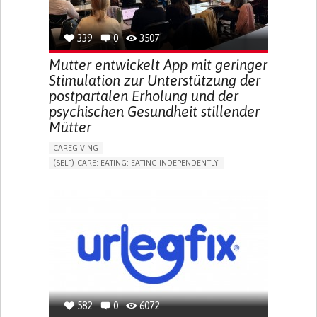
TO IMPROVE TREATMENT/THERAPY
PREVENTING (VACCINATION, PROTECTION, FALLS,
RESEARCH/MAPPING)
339
0
3507
NEPHROLOGY
SLOVENIA
Mutter entwickelt App mit geringer
Stimulation zur Unterstützung der
postpartalen Erholung und der
psychischen Gesundheit stillender
Mütter
CAREGIVING
(SELF)-CARE: EATING: EATING INDEPENDENTLY.
APP (INCLUDING WHEN CONNECTED WITH WEARABLE)
ONLINE SERVICE
AI ALGORITHM
SUPPORT ON PUERPERIUM/POST-CHILDBIRTH
CAREGIVING SUPPORT
GYNECOLOGY AND OBSTETRICS
PARENTHOOD SUPPORT
WOMEN'S HEALTH
GERMANY
582
0
6072