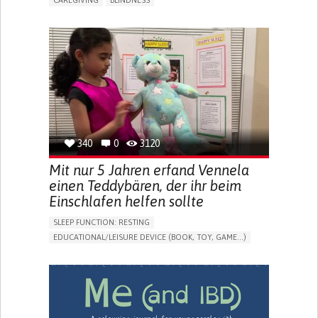
CAREGIVING
BLINDNESS
5 SENSES SUPPORT DEVICES: (GLASSES, HEARING AIDS,
HEADPHONES...)
ASSISTIVE DAILY LIFE DEVICE (TO HELP ADL)
FREQUENT FALLS
REGAINING SENSORY FUNCTION
PROMOTING SELF-MANAGEMENT
PREVENTING (VACCINATION, PROTECTION, FALLS,
RESEARCH/MAPPING)
CAREGIVING SUPPORT
OPHTHALMOLOGY
UNITED STATES
340
0
3120
Mit nur 5 Jahren erfand Vennela
einen Teddybären, der ihr beim
Einschlafen helfen sollte
SLEEP FUNCTION: RESTING
EDUCATIONAL/LEISURE DEVICE (BOOK, TOY, GAME...)
SLEEP DISTURBANCES
CAREGIVING SUPPORT
PEDIATRICS
PEDIATRIC INNOVATIONS
UNITED STATES