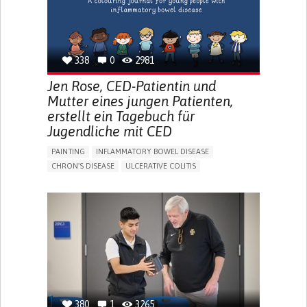
338
0
2981
Jen Rose, CED-Patientin und
Mutter eines jungen Patienten,
erstellt ein Tagebuch für
Jugendliche mit CED
PAINTING
INFLAMMATORY BOWEL DISEASE
CHRON'S DISEASE
ULCERATIVE COLITIS
EDUCATIONAL/LEISURE DEVICE (BOOK, TOY, GAME...)
CHRONIC PAIN
FATIGUE
FEVER
ABDOMINAL PAIN
DIARRHEA
NAUSEAS
VOMITING (REGURGITATION)
WEIGHT LOSS
ENHANCING HEALTH LITERACY
RAISE AWARENESS
GASTROENTEROLOGY
PEDIATRICS
UNITED KINGDOM
380
1
3265