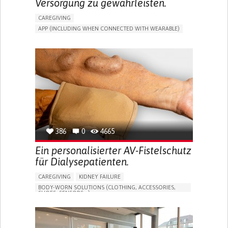
Versorgung zu gewährleisten.
CAREGIVING
APP (INCLUDING WHEN CONNECTED WITH WEARABLE)
MANAGE MEDICATION
CAREGIVING SUPPORT
GENERAL AND FAMILY MEDICINE
CAREGIVER SUPPORT
PORTUGAL
386
0
4665
Ein personalisierter AV-Fistelschutz
für Dialysepatienten.
CAREGIVING
KIDNEY FAILURE
BODY-WORN SOLUTIONS (CLOTHING, ACCESSORIES,
SHOES, SENSORS...)
CHANGES IN URINE FREQUENCY OR VOLUME
DECREASED URINE OUTPUT
FATIGUE
FLANK PAIN (PAIN IN THE SIDES OF THE BACK)