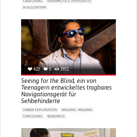
CAREGIVING
HASHIMOTO'S THYROIDITIS
AI ALGORITHM
APP (INCLUDING WHEN CONNECTED WITH WEARABLE)
ENHANCING HEALTH LITERACY
MANAGE MEDICATION
RAISE AWARENESS
CAREGIVING SUPPORT
ENDOCRINOLOGY
MONTENEGRO
423
0
3911
Seeing for the Blind, ein von
Teenagern entwickeltes tragbares
Navigationsgerät für
Sehbehinderte
URBAN EXPLORATION
WALKING: WALKING
CAREGIVING
BLINDNESS
5 SENSES SUPPORT DEVICES: (GLASSES, HEARING AIDS,
HEADPHONES...)
ASSISTIVE DAILY LIFE DEVICE (TO HELP ADL)