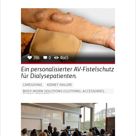
MANAGE MEDICATION
CAREGIVING SUPPORT
GENERAL AND FAMILY MEDICINE
CAREGIVER SUPPORT
PORTUGAL
386
0
4665
Ein personalisierter AV-Fistelschutz
für Dialysepatienten.
CAREGIVING
KIDNEY FAILURE
BODY-WORN SOLUTIONS (CLOTHING, ACCESSORIES,
SHOES, SENSORS...)
CHANGES IN URINE FREQUENCY OR VOLUME
DECREASED URINE OUTPUT
FATIGUE
FLANK PAIN (PAIN IN THE SIDES OF THE BACK)
INCREASED THIRST
KIDNEY FAILURE
SWELLING IN THE LOWER EXTREMITIES (EDEMA)
URINARY URGENCY AT NIGHT (NOCTURIA)