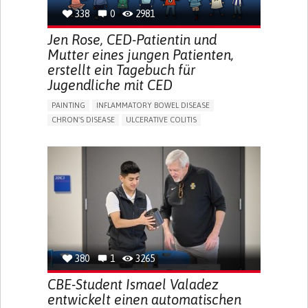
338
0
2981
Jen Rose, CED-Patientin und
Mutter eines jungen Patienten,
erstellt ein Tagebuch für
Jugendliche mit CED
PAINTING
INFLAMMATORY BOWEL DISEASE
CHRON'S DISEASE
ULCERATIVE COLITIS
EDUCATIONAL/LEISURE DEVICE (BOOK, TOY, GAME...)
CHRONIC PAIN
FATIGUE
FEVER
ABDOMINAL PAIN
DIARRHEA
NAUSEAS
VOMITING (REGURGITATION)
WEIGHT LOSS
ENHANCING HEALTH LITERACY
RAISE AWARENESS
GASTROENTEROLOGY
PEDIATRICS
UNITED KINGDOM
380
1
3265
CBE-Student Ismael Valadez
entwickelt einen automatischen