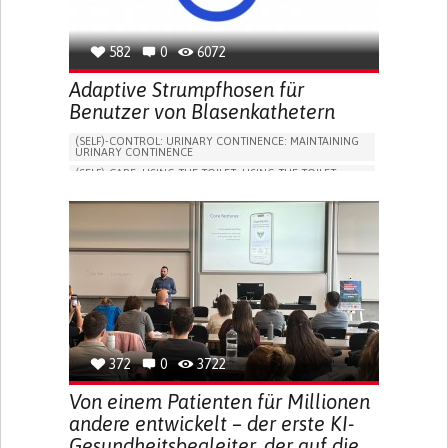
582
0
6072
Adaptive Strumpfhosen für
Benutzer von Blasenkathetern
(SELF)-CONTROL: URINARY CONTINENCE: MAINTAINING
URINARY CONTINENCE
(SELF)-CARE: USING THE TOILET: USING THE TOILET
INDEPENDENTLY
VESICAL FISTULA
BODY-WORN SOLUTIONS (CLOTHING, ACCESSORIES,
SHOES, SENSORS...)
URGENCY TO URINATE
URINARY INCONTINENCE
URINE LEAKAGE WITH COUGHING OR SNEEZING (STRESS
INCONTINENCE)
PROMOTING SELF-MANAGEMENT
GYNECOLOGY AND OBSTETRICS
UROLOGY
PORTUGAL
372
0
3722
Von einem Patienten für Millionen
andere entwickelt – der erste KI-
Gesundheitsbegleiter, der auf die