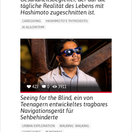
tägliche Realität des Lebens mit
Hashimoto zugeschnitten ist.
CAREGIVING
HASHIMOTO'S THYROIDITIS
AI ALGORITHM
APP (INCLUDING WHEN CONNECTED WITH WEARABLE)
ENHANCING HEALTH LITERACY
MANAGE MEDICATION
RAISE AWARENESS
CAREGIVING SUPPORT
ENDOCRINOLOGY
MONTENEGRO
423
0
3911
Seeing for the Blind, ein von
Teenagern entwickeltes tragbares
Navigationsgerät für
Sehbehinderte
URBAN EXPLORATION
WALKING: WALKING