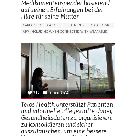
Medikamentenspender basierend
auf seinen Erfahrungen bei der
Hilfe für seine Mutter
CAREGIVING
CANCER
TREATMENT/SURGICAL DEVICE
APP (INCLUDING WHEN CONNECTED WITH WEARABLE)
AI ALGORITHM
MANAGE MEDICATION
CAREGIVING SUPPORT
MEDICAL ONCOLOGY
CAREGIVER SUPPORT
UNITED STATES
312
0
3564
Telos Health unterstützt Patienten
und informelle Pflegekräfte dabei,
Gesundheitsdaten zu organisieren,
zu konsolidieren und sicher
auszutauschen, um eine bessere