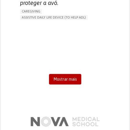
proteger a avó.
CAREGIVING
ASSISTIVE DAILY LIFE DEVICE (TO HELP ADL)
AI ALGORITHM
FREQUENT FALLS
MANAGING NEUROLOGICAL DISORDERS
PREVENTING (VACCINATION, PROTECTION, FALLS,
RESEARCH/MAPPING)
CAREGIVING SUPPORT
GENERAL AND FAMILY MEDICINE
AGING
UNITED STATES
Mostrar mais