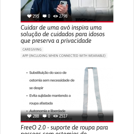
SPAIN
295
0
2798
Cuidar de uma avó inspira uma
solução de cuidados para idosos
que preserva a privacidade
CAREGIVING
APP (INCLUDING WHEN CONNECTED WITH WEARABLE)
AI ALGORITHM
ONLINE SERVICE
ASSISTIVE DAILY LIFE DEVICE (TO HELP ADL)
PROMOTING SELF-MANAGEMENT
PREVENTING (VACCINATION, PROTECTION, FALLS,
RESEARCH/MAPPING)
CAREGIVING SUPPORT
GENERAL AND FAMILY MEDICINE
MOBILITY ISSUES
CAREGIVER SUPPORT
SOLUTIONS FOR DISABLED PEOPLE
INDIA
288
0
2517
FreeO 2.0 - suporte de roupa para
pessoas com ostomias de