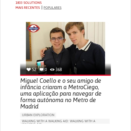
1833 SOLUTIONS
MAIS RECENTES
POPULARES
52
0
368
Miguel Coello e o seu amigo de
infância criaram a MetroCiego,
uma aplicação para navegar de
forma autónoma no Metro de
Madrid
URBAN EXPLORATION
WALKING WITH A WALKING AID: WALKING WITH A
WALKING AID
BLINDNESS