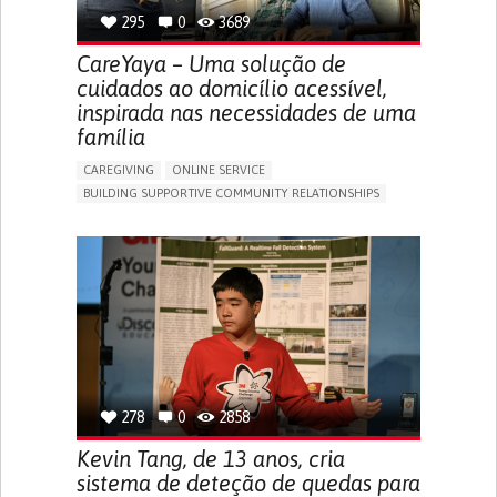
295
0
3689
CareYaya – Uma solução de
cuidados ao domicílio acessível,
inspirada nas necessidades de uma
família
CAREGIVING
ONLINE SERVICE
BUILDING SUPPORTIVE COMMUNITY RELATIONSHIPS
RAISE AWARENESS
CAREGIVING SUPPORT
GENERAL AND FAMILY MEDICINE
AGING
CAREGIVER SUPPORT
UNITED STATES
278
0
2858
Kevin Tang, de 13 anos, cria
sistema de deteção de quedas para