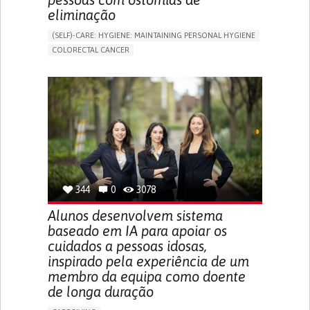
eliminação
(SELF)-CARE: HYGIENE: MAINTAINING PERSONAL HYGIENE
COLORECTAL CANCER
ASSISTIVE DAILY LIFE DEVICE (TO HELP ADL)
PROMOTING SELF-MANAGEMENT
GASTROENTEROLOGY
MEDICAL ONCOLOGY
PORTUGAL
344
0
3078
Alunos desenvolvem sistema
baseado em IA para apoiar os
cuidados a pessoas idosas,
inspirado pela experiência de um
membro da equipa como doente
de longa duração