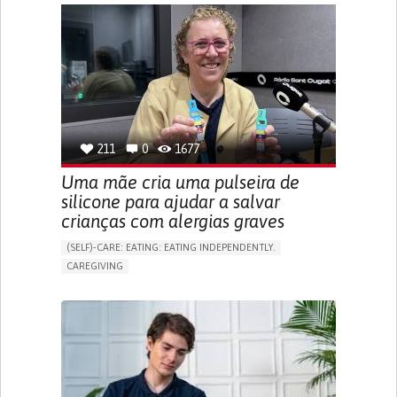
APP (INCLUDING WHEN CONNECTED WITH WEARABLE)
ONLINE SERVICE
SOCIAL WITHDRAWAL OR ISOLATION
VISION PROBLEMS
PROMOTING INCLUSIVITY AND SOCIAL INTEGRATION
OPHTHALMOLOGY
SPAIN
211
0
1677
Uma mãe cria uma pulseira de
silicone para ajudar a salvar
crianças com alergias graves
(SELF)-CARE: EATING: EATING INDEPENDENTLY.
CAREGIVING
ALLERGIC REACTION (FOOD, DRUGS,
MATERIAL/CHEMICALS)
BODY-WORN SOLUTIONS (CLOTHING, ACCESSORIES,
SHOES, SENSORS...)
ALLEVIATING ALLERGIES
PREVENTING (VACCINATION, PROTECTION, FALLS,
RESEARCH/MAPPING)
CAREGIVING SUPPORT
IMMUNO-ALLERGOLOGY