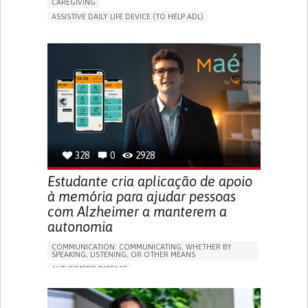
CAREGIVING
ASSISTIVE DAILY LIFE DEVICE (TO HELP ADL)
AI ALGORITHM
PROMOTING SELF-MANAGEMENT
MAINTAINING BALANCE AND MOBILITY
PREVENTING (VACCINATION, PROTECTION, FALLS,
RESEARCH/MAPPING)
GENERAL AND FAMILY MEDICINE
CAREGIVER SUPPORT
UNITED STATES
328
0
2928
Estudante cria aplicação de apoio
à memória para ajudar pessoas
com Alzheimer a manterem a
autonomia
COMMUNICATION: COMMUNICATING, WHETHER BY
SPEAKING, LISTENING, OR OTHER MEANS
ALZHEIMER'S DISEASE
APP (INCLUDING WHEN CONNECTED WITH WEARABLE)
MEMORY LOSS
PROMOTING SELF-MANAGEMENT