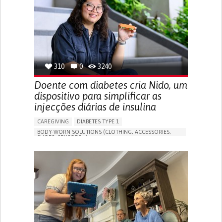
MANAGING NEUROLOGICAL DISORDERS
CAREGIVING SUPPORT
GENERAL AND FAMILY MEDICINE
NEUROLOGY
FRANCE
310
0
3240
Doente com diabetes cria Nido, um
dispositivo para simplificar as
injecções diárias de insulina
CAREGIVING
DIABETES TYPE 1
BODY-WORN SOLUTIONS (CLOTHING, ACCESSORIES,
SHOES, SENSORS...)
MANAGING DIABETES
ENDOCRINOLOGY
SINGAPORE