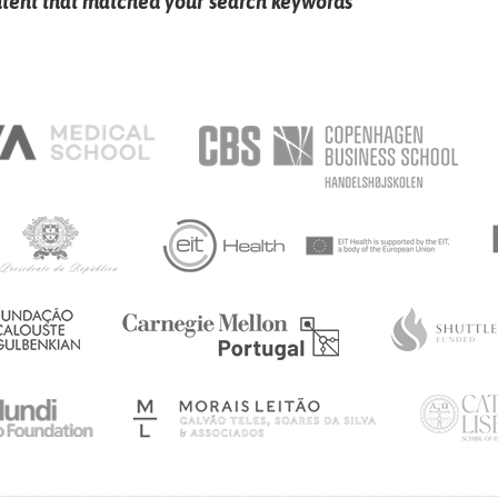
ntent that matched your search keywords