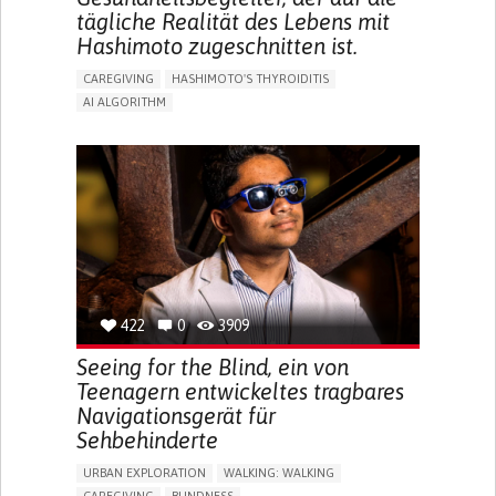
tägliche Realität des Lebens mit
Hashimoto zugeschnitten ist.
CAREGIVING
HASHIMOTO'S THYROIDITIS
AI ALGORITHM
APP (INCLUDING WHEN CONNECTED WITH WEARABLE)
ENHANCING HEALTH LITERACY
MANAGE MEDICATION
RAISE AWARENESS
CAREGIVING SUPPORT
ENDOCRINOLOGY
MONTENEGRO
422
0
3909
Seeing for the Blind, ein von
Teenagern entwickeltes tragbares
Navigationsgerät für
Sehbehinderte
URBAN EXPLORATION
WALKING: WALKING