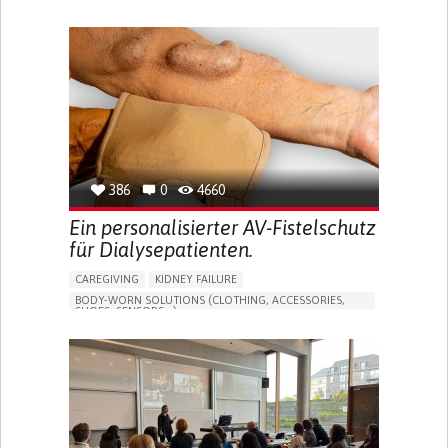
MANAGE MEDICATION
CAREGIVING SUPPORT
GENERAL AND FAMILY MEDICINE
CAREGIVER SUPPORT
PORTUGAL
386
0
4660
Ein personalisierter AV-Fistelschutz
für Dialysepatienten.
CAREGIVING
KIDNEY FAILURE
BODY-WORN SOLUTIONS (CLOTHING, ACCESSORIES,
SHOES, SENSORS...)
CHANGES IN URINE FREQUENCY OR VOLUME
DECREASED URINE OUTPUT
FATIGUE
FLANK PAIN (PAIN IN THE SIDES OF THE BACK)
INCREASED THIRST
KIDNEY FAILURE
SWELLING IN THE LOWER EXTREMITIES (EDEMA)
URINARY URGENCY AT NIGHT (NOCTURIA)