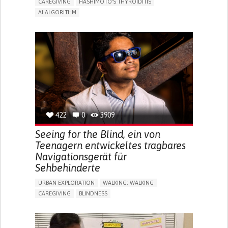
CAREGIVING
HASHIMOTO'S THYROIDITIS
AI ALGORITHM
APP (INCLUDING WHEN CONNECTED WITH WEARABLE)
ENHANCING HEALTH LITERACY
MANAGE MEDICATION
RAISE AWARENESS
CAREGIVING SUPPORT
ENDOCRINOLOGY
MONTENEGRO
422
0
3909
Seeing for the Blind, ein von
Teenagern entwickeltes tragbares
Navigationsgerät für
Sehbehinderte
URBAN EXPLORATION
WALKING: WALKING
CAREGIVING
BLINDNESS
5 SENSES SUPPORT DEVICES: (GLASSES, HEARING AIDS,
HEADPHONES...)
ASSISTIVE DAILY LIFE DEVICE (TO HELP ADL)