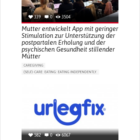
TO IMPROVE TREATMENT/THERAPY
PREVENTING (VACCINATION, PROTECTION, FALLS,
RESEARCH/MAPPING)
339
0
3504
NEPHROLOGY
SLOVENIA
Mutter entwickelt App mit geringer
Stimulation zur Unterstützung der
postpartalen Erholung und der
psychischen Gesundheit stillender
Mütter
CAREGIVING
(SELF)-CARE: EATING: EATING INDEPENDENTLY.
APP (INCLUDING WHEN CONNECTED WITH WEARABLE)
ONLINE SERVICE
AI ALGORITHM
SUPPORT ON PUERPERIUM/POST-CHILDBIRTH
CAREGIVING SUPPORT
GYNECOLOGY AND OBSTETRICS
PARENTHOOD SUPPORT
WOMEN'S HEALTH
GERMANY
582
0
6067