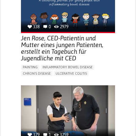
338
0
2979
Jen Rose, CED-Patientin und
Mutter eines jungen Patienten,
erstellt ein Tagebuch für
Jugendliche mit CED
PAINTING
INFLAMMATORY BOWEL DISEASE
CHRON'S DISEASE
ULCERATIVE COLITIS
EDUCATIONAL/LEISURE DEVICE (BOOK, TOY, GAME...)
CHRONIC PAIN
FATIGUE
FEVER
ABDOMINAL PAIN
DIARRHEA
NAUSEAS
VOMITING (REGURGITATION)
WEIGHT LOSS
ENHANCING HEALTH LITERACY
RAISE AWARENESS
GASTROENTEROLOGY
PEDIATRICS
UNITED KINGDOM
379
1
3259