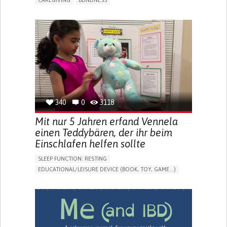
CAREGIVING
BLINDNESS
5 SENSES SUPPORT DEVICES: (GLASSES, HEARING AIDS,
HEADPHONES...)
ASSISTIVE DAILY LIFE DEVICE (TO HELP ADL)
FREQUENT FALLS
REGAINING SENSORY FUNCTION
PROMOTING SELF-MANAGEMENT
PREVENTING (VACCINATION, PROTECTION, FALLS,
RESEARCH/MAPPING)
CAREGIVING SUPPORT
OPHTHALMOLOGY
UNITED STATES
340
0
3118
Mit nur 5 Jahren erfand Vennela
einen Teddybären, der ihr beim
Einschlafen helfen sollte
SLEEP FUNCTION: RESTING
EDUCATIONAL/LEISURE DEVICE (BOOK, TOY, GAME...)
SLEEP DISTURBANCES
CAREGIVING SUPPORT
PEDIATRICS
PEDIATRIC INNOVATIONS
UNITED STATES