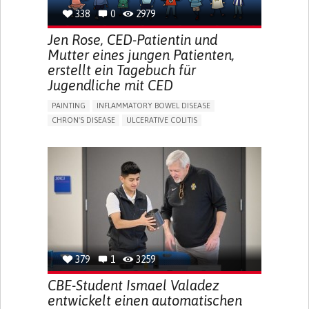
338
0
2979
Jen Rose, CED-Patientin und
Mutter eines jungen Patienten,
erstellt ein Tagebuch für
Jugendliche mit CED
PAINTING
INFLAMMATORY BOWEL DISEASE
CHRON'S DISEASE
ULCERATIVE COLITIS
EDUCATIONAL/LEISURE DEVICE (BOOK, TOY, GAME...)
CHRONIC PAIN
FATIGUE
FEVER
ABDOMINAL PAIN
DIARRHEA
NAUSEAS
VOMITING (REGURGITATION)
WEIGHT LOSS
ENHANCING HEALTH LITERACY
RAISE AWARENESS
GASTROENTEROLOGY
PEDIATRICS
UNITED KINGDOM
379
1
3259
CBE-Student Ismael Valadez
entwickelt einen automatischen