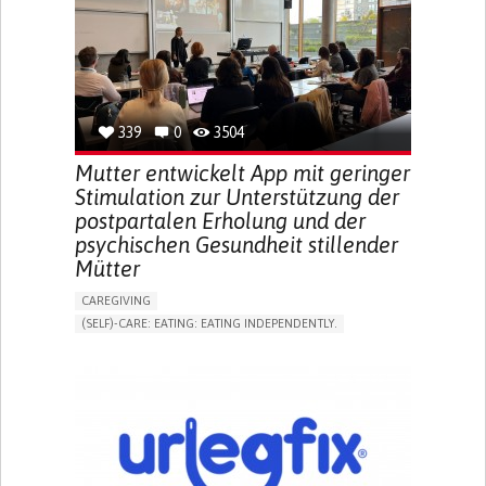
INCREASED THIRST
KIDNEY FAILURE
SWELLING IN THE LOWER EXTREMITIES (EDEMA)
URINARY URGENCY AT NIGHT (NOCTURIA)
TO IMPROVE TREATMENT/THERAPY
PREVENTING (VACCINATION, PROTECTION, FALLS,
RESEARCH/MAPPING)
339
0
3504
NEPHROLOGY
SLOVENIA
Mutter entwickelt App mit geringer
Stimulation zur Unterstützung der
postpartalen Erholung und der
psychischen Gesundheit stillender
Mütter
CAREGIVING
(SELF)-CARE: EATING: EATING INDEPENDENTLY.
APP (INCLUDING WHEN CONNECTED WITH WEARABLE)
ONLINE SERVICE
AI ALGORITHM
SUPPORT ON PUERPERIUM/POST-CHILDBIRTH
CAREGIVING SUPPORT
GYNECOLOGY AND OBSTETRICS
PARENTHOOD SUPPORT
WOMEN'S HEALTH
GERMANY