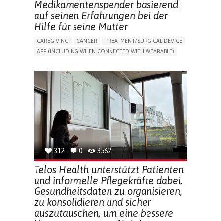
Medikamentenspender basierend
auf seinen Erfahrungen bei der
Hilfe für seine Mutter
CAREGIVING
CANCER
TREATMENT/SURGICAL DEVICE
APP (INCLUDING WHEN CONNECTED WITH WEARABLE)
AI ALGORITHM
MANAGE MEDICATION
CAREGIVING SUPPORT
MEDICAL ONCOLOGY
CAREGIVER SUPPORT
UNITED STATES
312
0
3562
Telos Health unterstützt Patienten
und informelle Pflegekräfte dabei,
Gesundheitsdaten zu organisieren,
zu konsolidieren und sicher
auszutauschen, um eine bessere