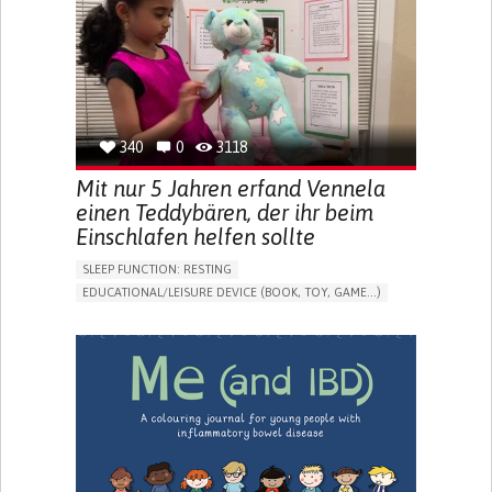
FREQUENT FALLS
REGAINING SENSORY FUNCTION
PROMOTING SELF-MANAGEMENT
PREVENTING (VACCINATION, PROTECTION, FALLS,
RESEARCH/MAPPING)
CAREGIVING SUPPORT
OPHTHALMOLOGY
UNITED STATES
340
0
3118
Mit nur 5 Jahren erfand Vennela
einen Teddybären, der ihr beim
Einschlafen helfen sollte
SLEEP FUNCTION: RESTING
EDUCATIONAL/LEISURE DEVICE (BOOK, TOY, GAME...)
SLEEP DISTURBANCES
CAREGIVING SUPPORT
PEDIATRICS
PEDIATRIC INNOVATIONS
UNITED STATES