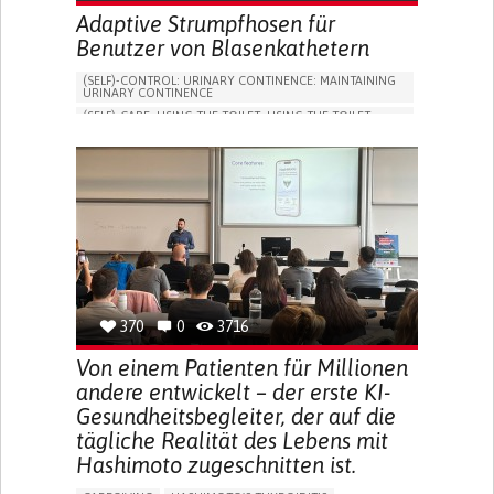
Adaptive Strumpfhosen für
Benutzer von Blasenkathetern
(SELF)-CONTROL: URINARY CONTINENCE: MAINTAINING
URINARY CONTINENCE
(SELF)-CARE: USING THE TOILET: USING THE TOILET
INDEPENDENTLY
VESICAL FISTULA
BODY-WORN SOLUTIONS (CLOTHING, ACCESSORIES,
SHOES, SENSORS...)
URGENCY TO URINATE
URINARY INCONTINENCE
URINE LEAKAGE WITH COUGHING OR SNEEZING (STRESS
INCONTINENCE)
PROMOTING SELF-MANAGEMENT
GYNECOLOGY AND OBSTETRICS
UROLOGY
PORTUGAL
370
0
3716
Von einem Patienten für Millionen
andere entwickelt – der erste KI-
Gesundheitsbegleiter, der auf die
tägliche Realität des Lebens mit
Hashimoto zugeschnitten ist.