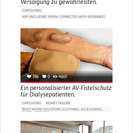
Versorgung zu gewährleisten.
CAREGIVING
APP (INCLUDING WHEN CONNECTED WITH WEARABLE)
MANAGE MEDICATION
CAREGIVING SUPPORT
GENERAL AND FAMILY MEDICINE
CAREGIVER SUPPORT
PORTUGAL
386
0
4660
Ein personalisierter AV-Fistelschutz
für Dialysepatienten.
CAREGIVING
KIDNEY FAILURE
BODY-WORN SOLUTIONS (CLOTHING, ACCESSORIES,
SHOES, SENSORS...)
CHANGES IN URINE FREQUENCY OR VOLUME
DECREASED URINE OUTPUT
FATIGUE
FLANK PAIN (PAIN IN THE SIDES OF THE BACK)