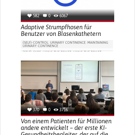
582
0
6067
Adaptive Strumpfhosen für
Benutzer von Blasenkathetern
(SELF)-CONTROL: URINARY CONTINENCE: MAINTAINING
URINARY CONTINENCE
(SELF)-CARE: USING THE TOILET: USING THE TOILET
INDEPENDENTLY
VESICAL FISTULA
BODY-WORN SOLUTIONS (CLOTHING, ACCESSORIES,
SHOES, SENSORS...)
URGENCY TO URINATE
URINARY INCONTINENCE
URINE LEAKAGE WITH COUGHING OR SNEEZING (STRESS
INCONTINENCE)
PROMOTING SELF-MANAGEMENT
GYNECOLOGY AND OBSTETRICS
UROLOGY
PORTUGAL
370
0
3716
Von einem Patienten für Millionen
andere entwickelt – der erste KI-
Gesundheitsbegleiter, der auf die