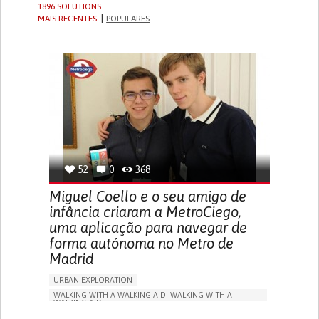
1896 SOLUTIONS
MAIS RECENTES
POPULARES
52
0
368
Miguel Coello e o seu amigo de
infância criaram a MetroCiego,
uma aplicação para navegar de
forma autónoma no Metro de
Madrid
URBAN EXPLORATION
WALKING WITH A WALKING AID: WALKING WITH A
WALKING AID
BLINDNESS