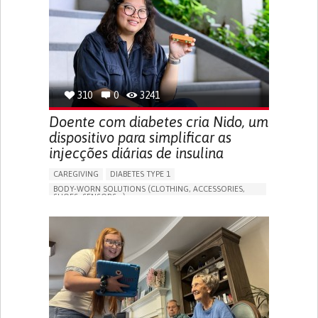
MANAGING NEUROLOGICAL DISORDERS
CAREGIVING SUPPORT
GENERAL AND FAMILY MEDICINE
NEUROLOGY
FRANCE
310
0
3241
Doente com diabetes cria Nido, um
dispositivo para simplificar as
injecções diárias de insulina
CAREGIVING
DIABETES TYPE 1
BODY-WORN SOLUTIONS (CLOTHING, ACCESSORIES,
SHOES, SENSORS...)
MANAGING DIABETES
ENDOCRINOLOGY
SINGAPORE