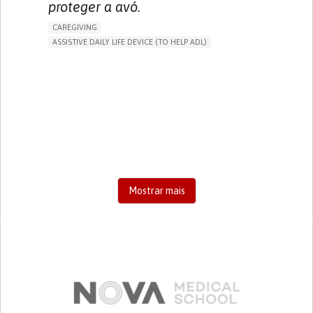
proteger a avó.
CAREGIVING
ASSISTIVE DAILY LIFE DEVICE (TO HELP ADL)
AI ALGORITHM
FREQUENT FALLS
MANAGING NEUROLOGICAL DISORDERS
PREVENTING (VACCINATION, PROTECTION, FALLS,
RESEARCH/MAPPING)
CAREGIVING SUPPORT
GENERAL AND FAMILY MEDICINE
AGING
UNITED STATES
Mostrar mais