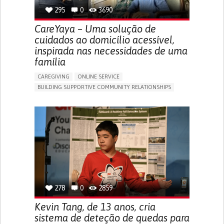
295
0
3690
CareYaya – Uma solução de
cuidados ao domicílio acessível,
inspirada nas necessidades de uma
família
CAREGIVING
ONLINE SERVICE
BUILDING SUPPORTIVE COMMUNITY RELATIONSHIPS
RAISE AWARENESS
CAREGIVING SUPPORT
GENERAL AND FAMILY MEDICINE
AGING
CAREGIVER SUPPORT
UNITED STATES
278
0
2859
Kevin Tang, de 13 anos, cria
sistema de deteção de quedas para