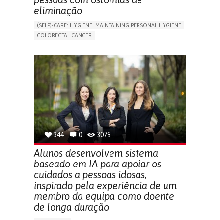
eliminação
(SELF)-CARE: HYGIENE: MAINTAINING PERSONAL HYGIENE
COLORECTAL CANCER
ASSISTIVE DAILY LIFE DEVICE (TO HELP ADL)
PROMOTING SELF-MANAGEMENT
GASTROENTEROLOGY
MEDICAL ONCOLOGY
PORTUGAL
344
0
3079
Alunos desenvolvem sistema
baseado em IA para apoiar os
cuidados a pessoas idosas,
inspirado pela experiência de um
membro da equipa como doente
de longa duração