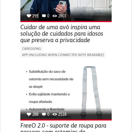
SPAIN
295
0
2803
Cuidar de uma avó inspira uma
solução de cuidados para idosos
que preserva a privacidade
CAREGIVING
APP (INCLUDING WHEN CONNECTED WITH WEARABLE)
AI ALGORITHM
ONLINE SERVICE
ASSISTIVE DAILY LIFE DEVICE (TO HELP ADL)
PROMOTING SELF-MANAGEMENT
PREVENTING (VACCINATION, PROTECTION, FALLS,
RESEARCH/MAPPING)
CAREGIVING SUPPORT
GENERAL AND FAMILY MEDICINE
MOBILITY ISSUES
CAREGIVER SUPPORT
SOLUTIONS FOR DISABLED PEOPLE
INDIA
288
0
2518
FreeO 2.0 - suporte de roupa para
pessoas com ostomias de