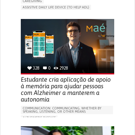
CAREGIVING
ASSISTIVE DAILY LIFE DEVICE (TO HELP ADL)
AI ALGORITHM
PROMOTING SELF-MANAGEMENT
MAINTAINING BALANCE AND MOBILITY
PREVENTING (VACCINATION, PROTECTION, FALLS,
RESEARCH/MAPPING)
GENERAL AND FAMILY MEDICINE
CAREGIVER SUPPORT
UNITED STATES
328
0
2928
Estudante cria aplicação de apoio
à memória para ajudar pessoas
com Alzheimer a manterem a
autonomia
COMMUNICATION: COMMUNICATING, WHETHER BY
SPEAKING, LISTENING, OR OTHER MEANS
ALZHEIMER'S DISEASE
APP (INCLUDING WHEN CONNECTED WITH WEARABLE)
MEMORY LOSS
PROMOTING SELF-MANAGEMENT