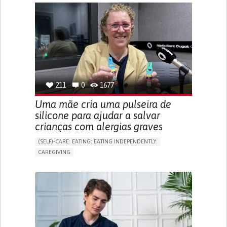
APP (INCLUDING WHEN CONNECTED WITH WEARABLE)
ONLINE SERVICE
SOCIAL WITHDRAWAL OR ISOLATION
VISION PROBLEMS
PROMOTING INCLUSIVITY AND SOCIAL INTEGRATION
OPHTHALMOLOGY
SPAIN
211
0
1677
Uma mãe cria uma pulseira de
silicone para ajudar a salvar
crianças com alergias graves
(SELF)-CARE: EATING: EATING INDEPENDENTLY.
CAREGIVING
ALLERGIC REACTION (FOOD, DRUGS,
MATERIAL/CHEMICALS)
BODY-WORN SOLUTIONS (CLOTHING, ACCESSORIES,
SHOES, SENSORS...)
ALLEVIATING ALLERGIES
PREVENTING (VACCINATION, PROTECTION, FALLS,
RESEARCH/MAPPING)
CAREGIVING SUPPORT
IMMUNO-ALLERGOLOGY