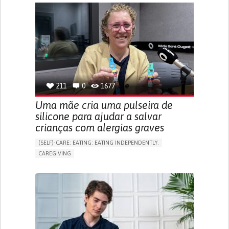
APP (INCLUDING WHEN CONNECTED WITH WEARABLE)
ONLINE SERVICE
SOCIAL WITHDRAWAL OR ISOLATION
VISION PROBLEMS
PROMOTING INCLUSIVITY AND SOCIAL INTEGRATION
OPHTHALMOLOGY
SPAIN
211
0
1677
Uma mãe cria uma pulseira de
silicone para ajudar a salvar
crianças com alergias graves
(SELF)-CARE: EATING: EATING INDEPENDENTLY.
CAREGIVING
ALLERGIC REACTION (FOOD, DRUGS,
MATERIAL/CHEMICALS)
BODY-WORN SOLUTIONS (CLOTHING, ACCESSORIES,
SHOES, SENSORS...)
ALLEVIATING ALLERGIES
PREVENTING (VACCINATION, PROTECTION, FALLS,
RESEARCH/MAPPING)
CAREGIVING SUPPORT
IMMUNO-ALLERGOLOGY