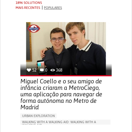
1896 SOLUTIONS
MAIS RECENTES
POPULARES
52
0
368
Miguel Coello e o seu amigo de
infância criaram a MetroCiego,
uma aplicação para navegar de
forma autónoma no Metro de
Madrid
URBAN EXPLORATION
WALKING WITH A WALKING AID: WALKING WITH A
WALKING AID
BLINDNESS