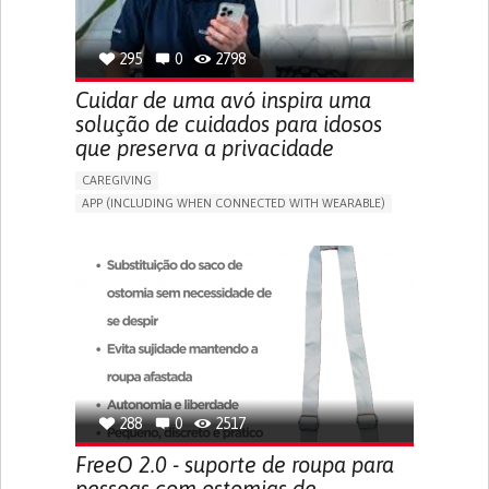
SPAIN
295
0
2798
Cuidar de uma avó inspira uma
solução de cuidados para idosos
que preserva a privacidade
CAREGIVING
APP (INCLUDING WHEN CONNECTED WITH WEARABLE)
AI ALGORITHM
ONLINE SERVICE
ASSISTIVE DAILY LIFE DEVICE (TO HELP ADL)
PROMOTING SELF-MANAGEMENT
PREVENTING (VACCINATION, PROTECTION, FALLS,
RESEARCH/MAPPING)
CAREGIVING SUPPORT
GENERAL AND FAMILY MEDICINE
MOBILITY ISSUES
CAREGIVER SUPPORT
SOLUTIONS FOR DISABLED PEOPLE
INDIA
288
0
2517
FreeO 2.0 - suporte de roupa para
pessoas com ostomias de