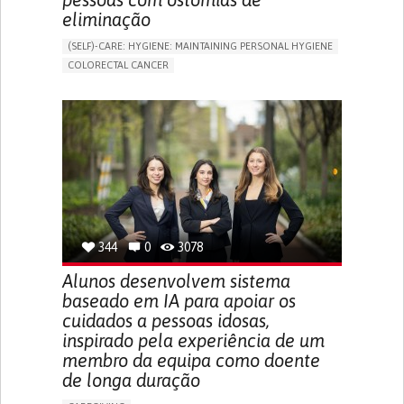
eliminação
(SELF)-CARE: HYGIENE: MAINTAINING PERSONAL HYGIENE
COLORECTAL CANCER
ASSISTIVE DAILY LIFE DEVICE (TO HELP ADL)
PROMOTING SELF-MANAGEMENT
GASTROENTEROLOGY
MEDICAL ONCOLOGY
PORTUGAL
344
0
3078
Alunos desenvolvem sistema
baseado em IA para apoiar os
cuidados a pessoas idosas,
inspirado pela experiência de um
membro da equipa como doente
de longa duração