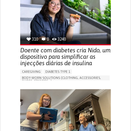
MANAGING NEUROLOGICAL DISORDERS
CAREGIVING SUPPORT
GENERAL AND FAMILY MEDICINE
NEUROLOGY
FRANCE
310
0
3240
Doente com diabetes cria Nido, um
dispositivo para simplificar as
injecções diárias de insulina
CAREGIVING
DIABETES TYPE 1
BODY-WORN SOLUTIONS (CLOTHING, ACCESSORIES,
SHOES, SENSORS...)
MANAGING DIABETES
ENDOCRINOLOGY
SINGAPORE