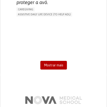
proteger a avó.
CAREGIVING
ASSISTIVE DAILY LIFE DEVICE (TO HELP ADL)
AI ALGORITHM
FREQUENT FALLS
MANAGING NEUROLOGICAL DISORDERS
PREVENTING (VACCINATION, PROTECTION, FALLS,
RESEARCH/MAPPING)
CAREGIVING SUPPORT
GENERAL AND FAMILY MEDICINE
AGING
UNITED STATES
Mostrar mais