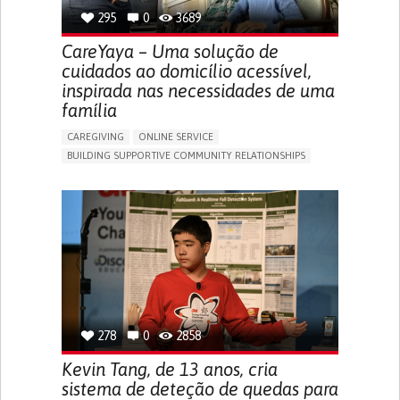
295
0
3689
CareYaya – Uma solução de
cuidados ao domicílio acessível,
inspirada nas necessidades de uma
família
CAREGIVING
ONLINE SERVICE
BUILDING SUPPORTIVE COMMUNITY RELATIONSHIPS
RAISE AWARENESS
CAREGIVING SUPPORT
GENERAL AND FAMILY MEDICINE
AGING
CAREGIVER SUPPORT
UNITED STATES
278
0
2858
Kevin Tang, de 13 anos, cria
sistema de deteção de quedas para