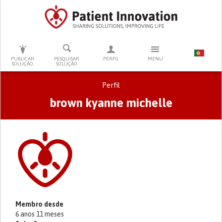
PRESSIONE ENTER PARA PESQUISAR
PUBLICAR
PESQUISAR
PERFIL
MENU
SOLUÇÃO
SOLUÇÃO
Perfil
brown kyanne michelle
Separadores primários
Membro desde
6 anos 11 meses