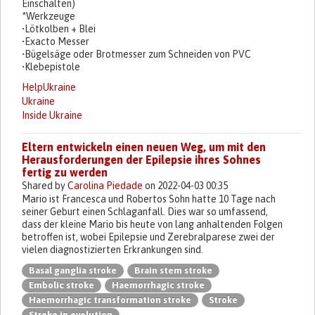
Einschalten)
*Werkzeuge
•Lötkolben + Blei
•Exacto Messer
•Bügelsäge oder Brotmesser zum Schneiden von PVC
•Klebepistole
HelpUkraine
Ukraine
Inside Ukraine
Eltern entwickeln einen neuen Weg, um mit den
Herausforderungen der Epilepsie ihres Sohnes
fertig zu werden
Shared by
Carolina Piedade
on 2022-04-03 00:35
Mario ist Francesca und Robertos Sohn hatte 10 Tage nach
seiner Geburt einen Schlaganfall. Dies war so umfassend,
dass der kleine Mario bis heute von lang anhaltenden Folgen
betroffen ist, wobei Epilepsie und Zerebralparese zwei der
vielen diagnostizierten Erkrankungen sind.
Basal ganglia stroke
Brain stem stroke
Embolic stroke
Haemorrhagic stroke
Haemorrhagic transformation stroke
Stroke
Stroke in evolution