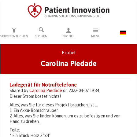
DRÜCKEN SIE AUF ENTER UM DIE SUCHE ZU STARTEN
VERÖFFENTLICHEN
SUCHEN
PROFIEL
MENU
Profiel
Carolina Piedade
Primary tabs
Ladegerät für Notruftelefone
Shared by
Carolina Piedade
on 2022-04-07 19:34
Dieser Strom kostet nichts!
Alles, was Sie für dieses Projekt brauchen, ist ...
1. Ein Akku-Bohrschrauber
2. Alles, was Sie finden können, um es zu befestigen und von
Hand zu drehen.
Teile:
* Ein Stück Holz 2 "x4"