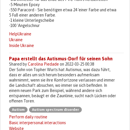
-5 Minuten Epoxy
-550 Paracord - Sie benötigen etwa 24 'einer Farbe und etwa
5 Fuß einer anderen Farbe.
-1 kleine Unterlegscheibe
-100 'Angelschnur
HelpUkraine
Ukraine
Inside Ukraine
Papa erstellt das Autismus-Dorf für seinen Sohn
Shared by
Carolina Piedade
on 2022-03-25 00:38
Der Sohn von Topher Wurts hat Autismus, was dazu führt,
dass er alles um sich herum besonders aufmerksam
wahrnimmt, wenn sie ihre Komfortzone verlassen und immer
die Landschaft absuchen, wo immer sie sich befinden. In
einem neuen Park zum Beispiel, während andere sich
entspannen, beäugt er die Zaunlinie, sucht nach Lücken oder
offenen Toren.
Autism
Autism spectrum disorder
Perform daily routine
Basic interpersonal interactions
Website