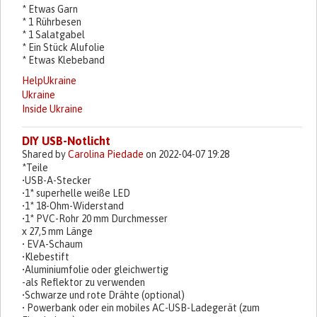
* Etwas Garn
* 1 Rührbesen
* 1 Salatgabel
* Ein Stück Alufolie
* Etwas Klebeband
HelpUkraine
Ukraine
Inside Ukraine
DIY USB-Notlicht
Shared by
Carolina Piedade
on 2022-04-07 19:28
*Teile
•USB-A-Stecker
•1* superhelle weiße LED
•1* 18-Ohm-Widerstand
•1* PVC-Rohr 20 mm Durchmesser
x 27,5 mm Länge
• EVA-Schaum
•Klebestift
•Aluminiumfolie oder gleichwertig
-als Reflektor zu verwenden
•Schwarze und rote Drähte (optional)
• Powerbank oder ein mobiles AC-USB-Ladegerät (zum