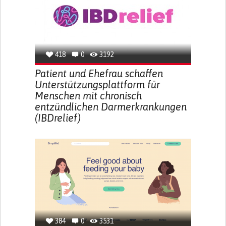
418
0
3192
Patient und Ehefrau schaffen
Unterstützungsplattform für
Menschen mit chronisch
entzündlichen Darmerkrankungen
(IBDrelief)
384
0
3531