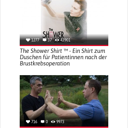
1277
37
43901
The Shower Shirt ™ - Ein Shirt zum
Duschen für Patientinnen nach der
Brustkrebsoperation
716
0
9973