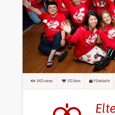
3425
views
351
likes
9
Einkäufe
Elt