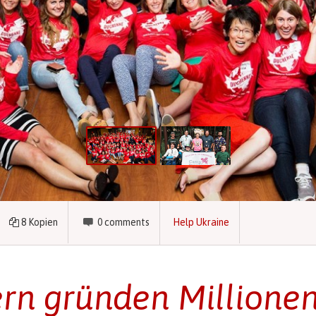
8
Kopien
0
comments
Help Ukraine
ern gründen Millionen