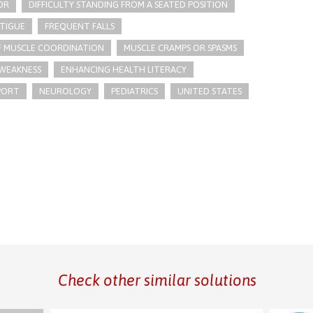
OR
DIFFICULTY STANDING FROM A SEATED POSITION
TIGUE
FREQUENT FALLS
F MUSCLE COORDINATION
MUSCLE CRAMPS OR SPASMS
WEAKNESS
ENHANCING HEALTH LITERACY
PORT
NEUROLOGY
PEDIATRICS
UNITED STATES
Check other similar solutions