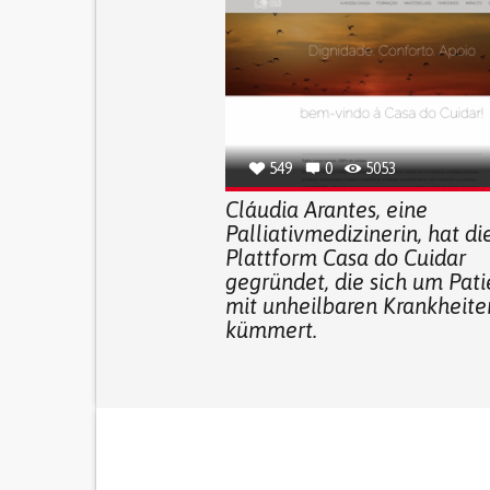
549
0
5053
Cláudia Arantes, eine
Palliativmedizinerin, hat di
Plattform Casa do Cuidar
gegründet, die sich um Pat
mit unheilbaren Krankheite
kümmert.