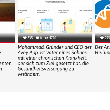
535
0
4796
295
Mohammad, Gründer und CEO der
Der An
e
Avey App, ist Vater eines Sohnes
Heilun
mit einer chronischen Krankheit,
ienten
der sich zum Ziel gesetzt hat, die
n
Gesundheitsversorgung zu
verändern.