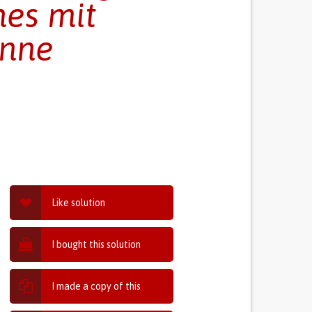
nes mit
enne
Like solution
I bought this solution
I made a copy of this