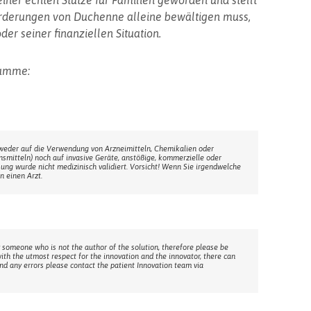
 einer echten Stütze für Familien geworden und stellt
orderungen von Duchenne alleine bewältigen muss,
r seiner finanziellen Situation.
ramme:
weder auf die Verwendung von Arzneimitteln, Chemikalien oder
ensmitteln) noch auf invasive Geräte, anstößige, kommerzielle oder
sung wurde nicht medizinisch validiert. Vorsicht! Wenn Sie irgendwelche
n einen Arzt.
 someone who is not the author of the solution, therefore please be
with the utmost respect for the innovation and the innovator, there can
ind any errors please contact the patient Innovation team via