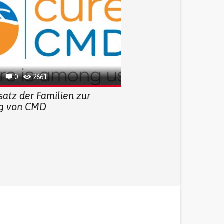
0
2661
satz der Familien zur
g von CMD