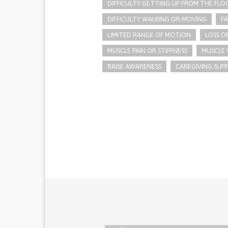
DIFFICULTY GETTING UP FROM THE FLO
DIFFICULTY WALKING OR MOVING
FA
LIMITED RANGE OF MOTION
LOSS O
MUSCLE PAIN OR STIFFNESS
MUSCLE 
RAISE AWARENESS
CAREGIVING SUP