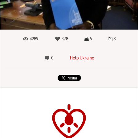
4289
378
5
8
0
Help Ukraine