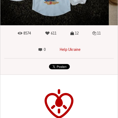
8574
611
12
11
0
Help Ukraine