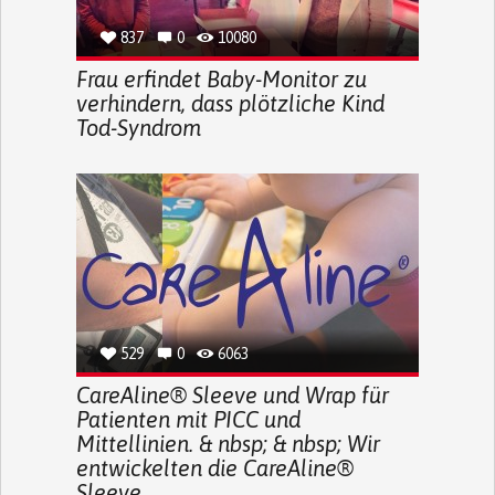
837
0
10080
Frau erfindet Baby-Monitor zu
verhindern, dass plötzliche Kind
Tod-Syndrom
529
0
6063
CareAline® Sleeve und Wrap für
Patienten mit PICC und
Mittellinien. & nbsp; & nbsp; Wir
entwickelten die CareAline®
Sleeve ...