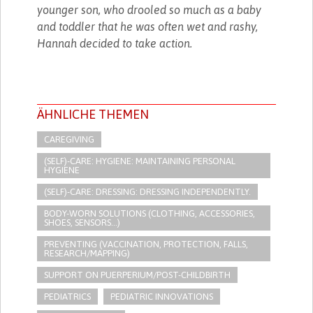
younger son, who drooled so much as a baby
and toddler that he was often wet and rashy,
Hannah decided to take action.
ÄHNLICHE THEMEN
CAREGIVING
(SELF)-CARE: HYGIENE: MAINTAINING PERSONAL
HYGIENE
(SELF)-CARE: DRESSING: DRESSING INDEPENDENTLY.​
BODY-WORN SOLUTIONS (CLOTHING, ACCESSORIES,
SHOES, SENSORS...)
PREVENTING (VACCINATION, PROTECTION, FALLS,
RESEARCH/MAPPING)
SUPPORT ON PUERPERIUM/POST-CHILDBIRTH
PEDIATRICS
PEDIATRIC INNOVATIONS