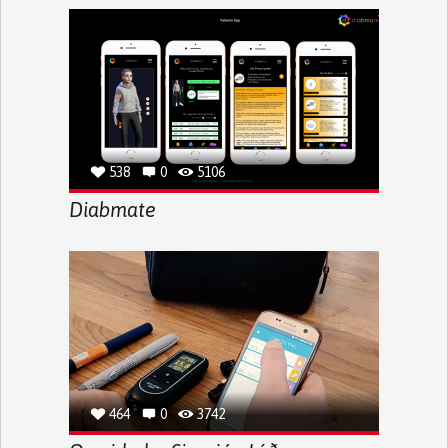
538
0
5106
Diabmate
464
0
3742