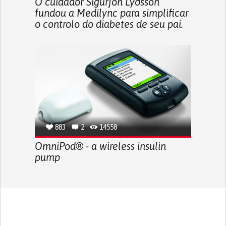
O cuidador Sigurjón Lýðsson
fundou a Medilync para simplificar
o controlo do diabetes de seu pai.
883
2
14558
OmniPod® - a wireless insulin
pump