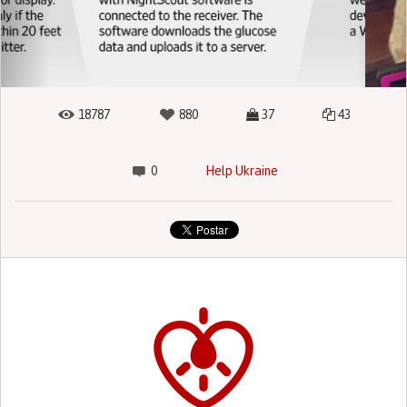
18787
880
37
43
0
Help Ukraine