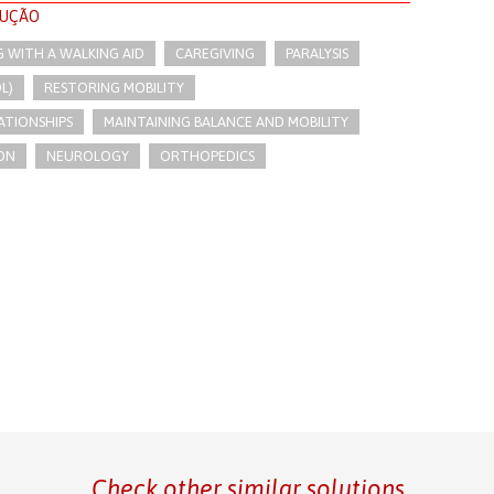
LUÇÃO
G WITH A WALKING AID
CAREGIVING
PARALYSIS
L)
RESTORING MOBILITY
ATIONSHIPS
MAINTAINING BALANCE AND MOBILITY
ON
NEUROLOGY
ORTHOPEDICS
Check other similar solutions