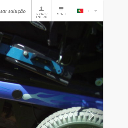
sar solução
PT
INICIAR /
MENU
ENTRAR
Next