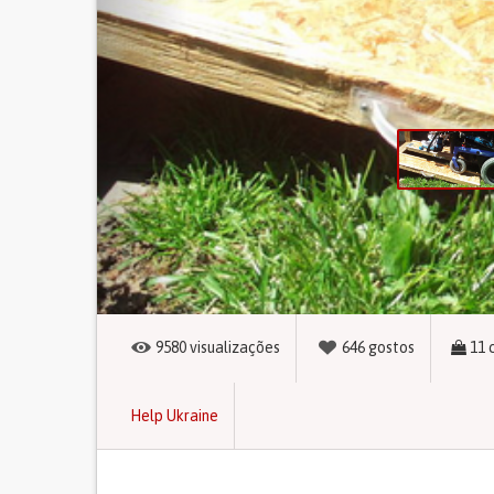
9580
visualizações
646
gostos
11
Help Ukraine