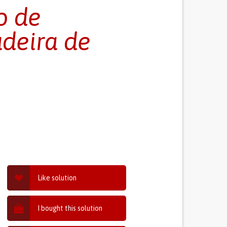
o de
adeira de
Like solution
I bought this solution