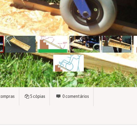
compras
5
cópias
0
comentários