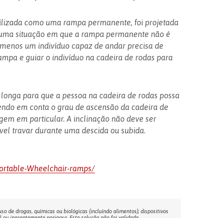
tilizada como uma rampa permanente, foi projetada
a uma situação em que a rampa permanente não é
o menos um indivíduo capaz de andar precisa de
rampa e guiar o indivíduo na cadeira de rodas para
 longa para que a pessoa na cadeira de rodas possa
tendo em conta o grau de ascensão da cadeira de
gem em particular. A inclinação não deve ser
vel travar durante uma descida ou subida.
Portable-Wheelchair-ramps/
o de drogas, químicas ou biológicas (incluíndo alimentos); dispositivos
l ou inerentemente perigoso. Esta solução não foi validada