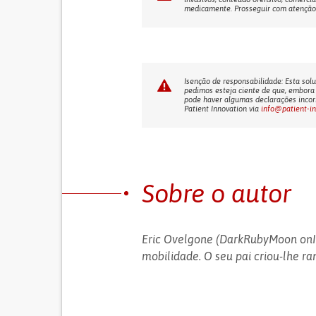
medicamente. Prosseguir com atenção! 
Isenção de responsabilidade: Esta solu
pedimos esteja ciente de que, embora 
pode haver algumas declarações incorr
Patient Innovation via
info@patient-i
Sobre o autor
Eric Ovelgone (DarkRubyMoon on
mobilidade. O seu pai criou-lhe ra