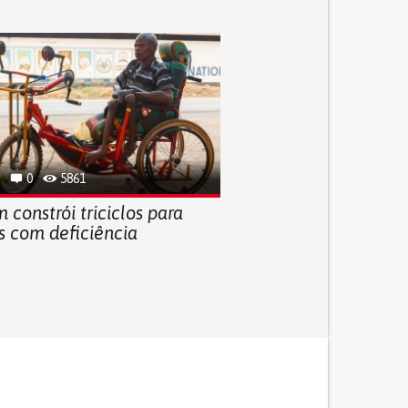
0
5861
constrói triciclos para
s com deficiência