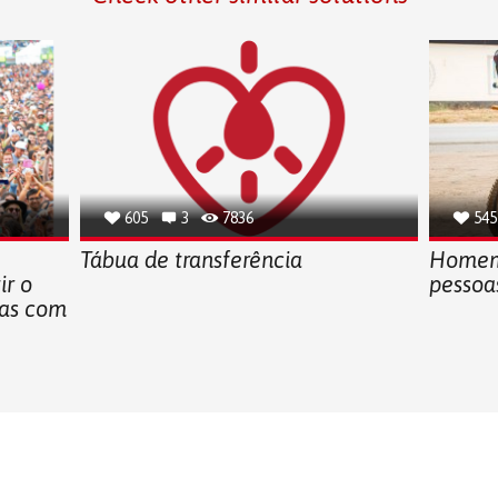
605
3
7836
545
Tábua de transferência
Homem 
ir o
pessoa
oas com