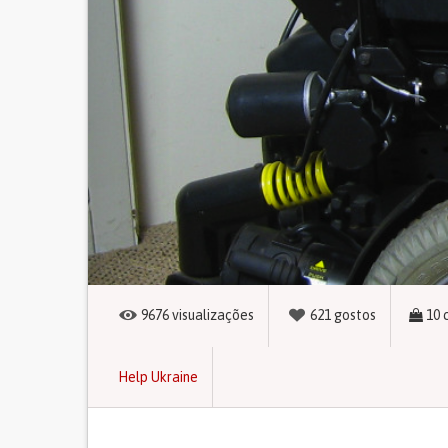
9676
visualizações
621
gostos
10
Help Ukraine