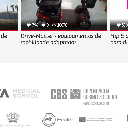
796
0
10078
530
 de
Drive-Master - equipamentos de
Hip & 
mobilidade adaptados
para di