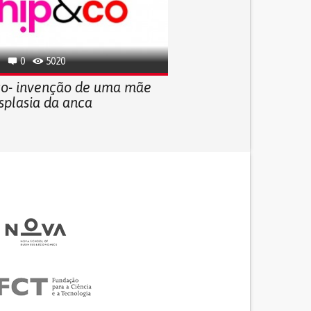
0
5020
co- invenção de uma mãe
splasia da anca