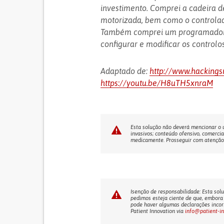
investimento. Comprei a cadeira de
motorizada, bem como o controlado
Também comprei um programador d
configurar e modificar os controlos
Adaptado de:
http://www.hacking
https://youtu.be/H8uTH5xnraM
Esta solução não deverá mencionar o us
invasivos; conteúdo ofensivo, comercia
medicamente. Prosseguir com atenção! 
Isenção de responsabilidade: Esta solu
pedimos esteja ciente de que, embora 
pode haver algumas declarações incorr
Patient Innovation via
info@patient-i