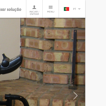
sar solução
PT
INICIAR /
MENU
ENTRAR
Next