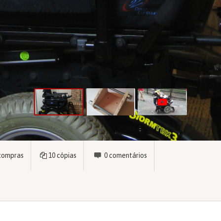
compras
10
cópias
0
comentários