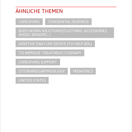
ÄHNLICHE THEMEN
CAREGIVING
CONGENITAL DEAFNESS
BODY-WORN SOLUTIONS (CLOTHING, ACCESSORIES,
SHOES, SENSORS...)
ASSISTIVE DAILY LIFE DEVICE (TO HELP ADL)
TO IMPROVE TREATMENT/THERAPY
CAREGIVING SUPPORT
OTORHINOLARYNGOLOGY
PEDIATRICS
UNITED STATES