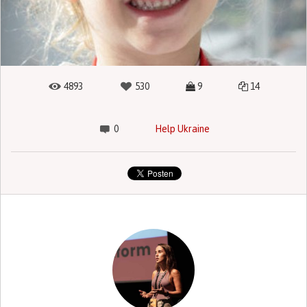
4893
530
9
14
0
Help Ukraine