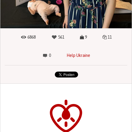
6868
561
9
11
0
Help Ukraine