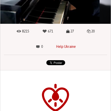
8215
671
27
20
0
Help Ukraine