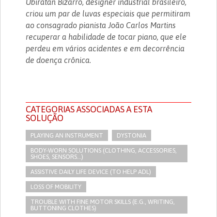
Ubiratan Bizarro, designer industrial brasileiro,
criou um par de luvas especiais que permitiram
ao consagrado pianista João Carlos Martins
recuperar a habilidade de tocar piano, que ele
perdeu em vários acidentes e em decorrência
de doença crônica.
CATEGORIAS ASSOCIADAS A ESTA
SOLUÇÃO
PLAYING AN INSTRUMENT
DYSTONIA
BODY-WORN SOLUTIONS (CLOTHING, ACCESSORIES,
SHOES, SENSORS...)
ASSISTIVE DAILY LIFE DEVICE (TO HELP ADL)
LOSS OF MOBILITY
TROUBLE WITH FINE MOTOR SKILLS (E.G., WRITING,
BUTTONING CLOTHES)