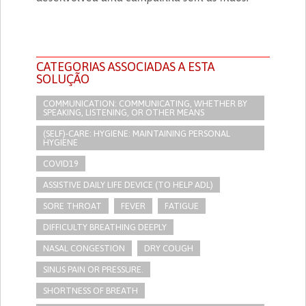
CATEGORIAS ASSOCIADAS A ESTA
SOLUÇÃO
COMMUNICATION: COMMUNICATING, WHETHER BY
SPEAKING, LISTENING, OR OTHER MEANS
(SELF)-CARE: HYGIENE: MAINTAINING PERSONAL
HYGIENE
COVID19
ASSISTIVE DAILY LIFE DEVICE (TO HELP ADL)
SORE THROAT
FEVER
FATIGUE
DIFFICULTY BREATHING DEEPLY
NASAL CONGESTION
DRY COUGH
SINUS PAIN OR PRESSURE.
SHORTNESS OF BREATH