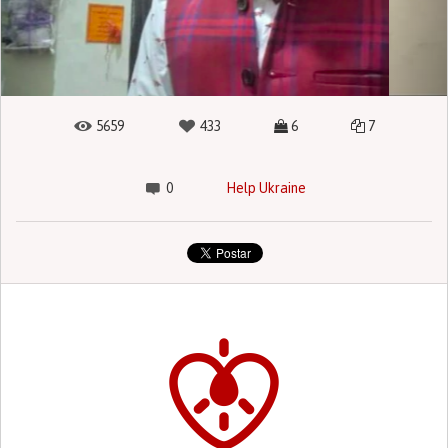
5659
433
6
7
0
Help Ukraine