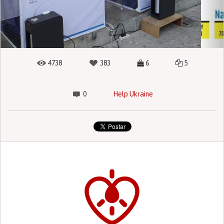
4738
383
6
5
0
Help Ukraine