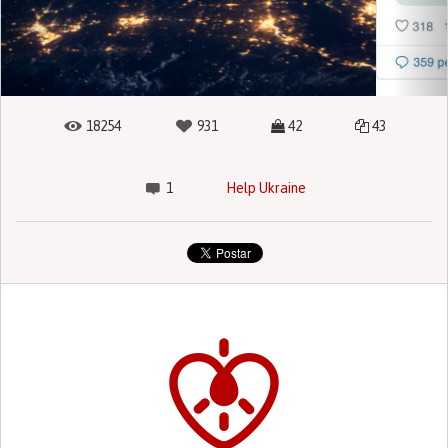
18254
931
42
43
1
Help Ukraine