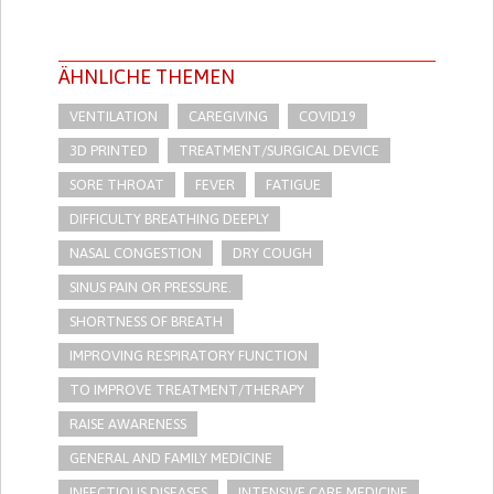
ÄHNLICHE THEMEN
VENTILATION
CAREGIVING
COVID19
3D PRINTED
TREATMENT/SURGICAL DEVICE
SORE THROAT
FEVER
FATIGUE
DIFFICULTY BREATHING DEEPLY
NASAL CONGESTION
DRY COUGH
SINUS PAIN OR PRESSURE.
SHORTNESS OF BREATH
IMPROVING RESPIRATORY FUNCTION
TO IMPROVE TREATMENT/THERAPY
RAISE AWARENESS
GENERAL AND FAMILY MEDICINE
INFECTIOUS DISEASES
INTENSIVE CARE MEDICINE