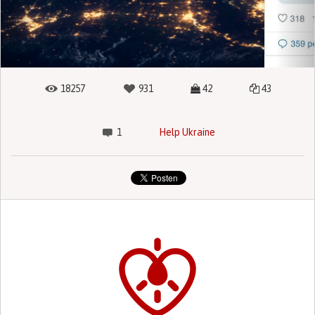
18257
931
42
43
1
Help Ukraine