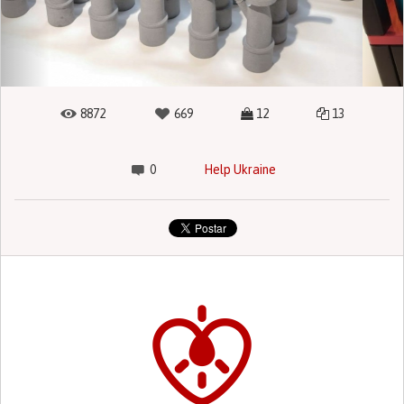
8872
669
12
13
0
Help Ukraine