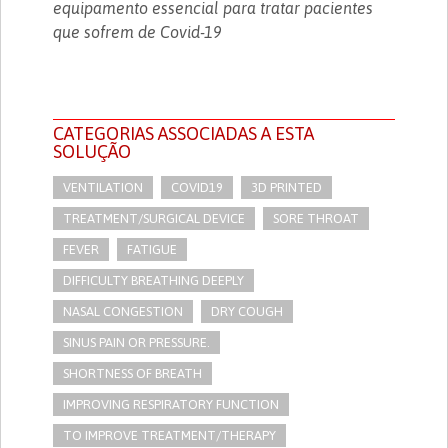
equipamento essencial para tratar pacientes
que sofrem de Covid-19
CATEGORIAS ASSOCIADAS A ESTA
SOLUÇÃO
VENTILATION
COVID19
3D PRINTED
TREATMENT/SURGICAL DEVICE
SORE THROAT
FEVER
FATIGUE
DIFFICULTY BREATHING DEEPLY
NASAL CONGESTION
DRY COUGH
SINUS PAIN OR PRESSURE.
SHORTNESS OF BREATH
IMPROVING RESPIRATORY FUNCTION
TO IMPROVE TREATMENT/THERAPY