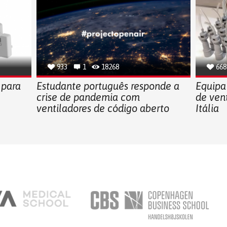
933
1
18268
668
 para
Estudante português responde a
Equipa
crise de pandemia com
de vent
ventiladores de código aberto
Itália