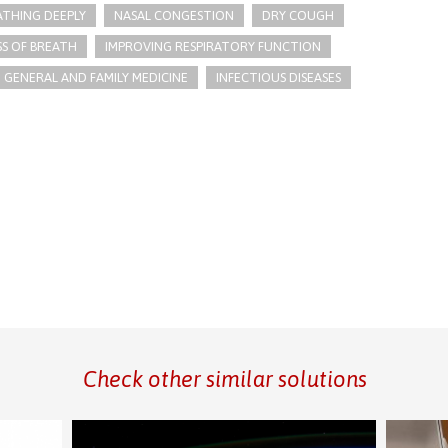
ATHING DEEPLY
NASAL CONGESTION
DRY COUGH
S OF BREATH
IMPROVING RESPIRATORY FUNCTION
GENERAL AND FAMILY MEDICINE
INFECTIOUS DISEASES
Check other similar solutions