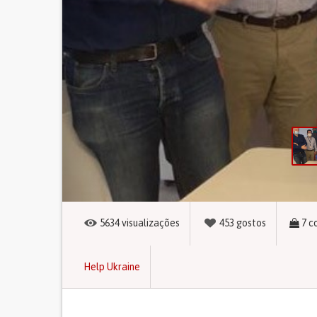
5634
visualizações
453
gostos
7
c
Help Ukraine