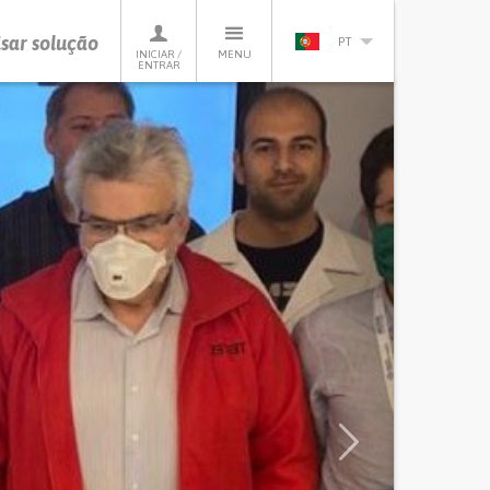
sar solução
PT
INICIAR /
MENU
ENTRAR
Next