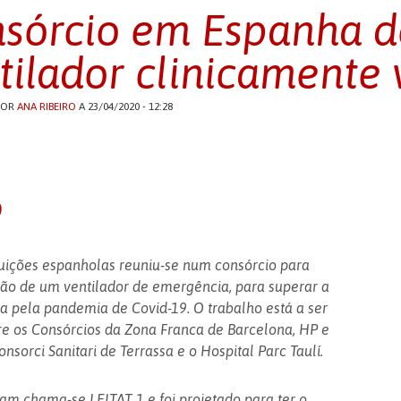
sórcio em Espanha d
tilador clinicamente 
POR
ANA RIBEIRO
A 23/04/2020 - 12:28
o
tuições espanholas reuniu-se num consórcio para
ão de um ventilador de emergência, para superar a
 pela pandemia de Covid-19. O trabalho está a ser
e os Consórcios da Zona Franca de Barcelona, HP e
nsorci Sanitari de Terrassa e o Hospital Parc Taulí.
am chama-se LEITAT 1 e foi projetado para ter o