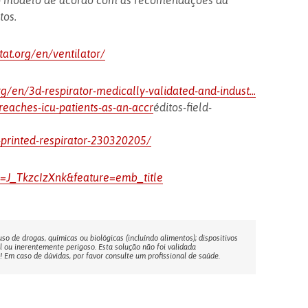
ar o modelo de acordo com as recomendações da
os.
itat.org/en/ventilator/
org/en/3d-respirator-medically-validated-and-indust...
1-reaches-icu-patients-as-an-accr
éditos-field-
printed-respirator-230320205/
=J_TkzcIzXnk&feature=emb_title
o de drogas, químicas ou biológicas (incluíndo alimentos); dispositivos
l ou inerentemente perigoso. Esta solução não foi validada
Em caso de dúvidas, por favor consulte um profissional de saúde.