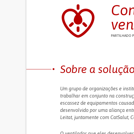
Con
ven
PARTILHADO 
Sobre a soluçã
Um grupo de organizações e insti
trabalhar em conjunto na construç
escassez de equipamentos causada
desenvolvido por uma aliança entr
Leitat, juntamente com CatSalut, Co
O ventilador que eles desenvolver