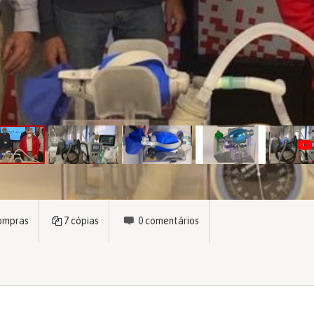
ompras
7
cópias
0
comentários