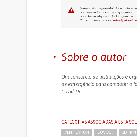
Isenção de responsabilidade: Esta solu
pedimos esteja ciente de que, embora 
pode haver algumas declarações incorr
Patient Innovation via
info@patient-i
Sobre o autor
Um consórcio de instituições e o
de emergência para combater a f
Covid-19.
CATEGORIAS ASSOCIADAS A ESTA SO
VENTILATION
COVID19
3D PRI