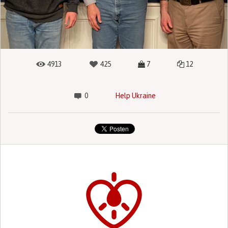
4913
425
7
12
0
Help Ukraine