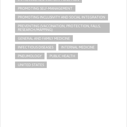
PROMOTING SELF-MANAGEMENT
PROMOTING INCLUSIVITY AND SOCIAL INTEGRATION
PREVENTING (VACCINATION, PROTECTION, FALLS,
RESEARCH/MAPPING)
GENERAL AND FAMILY MEDICINE
INFECTIOUS DISEASES
INTERNAL MEDICINE
PNEUMOLOGY
PUBLIC HEALTH
UNITED STATES