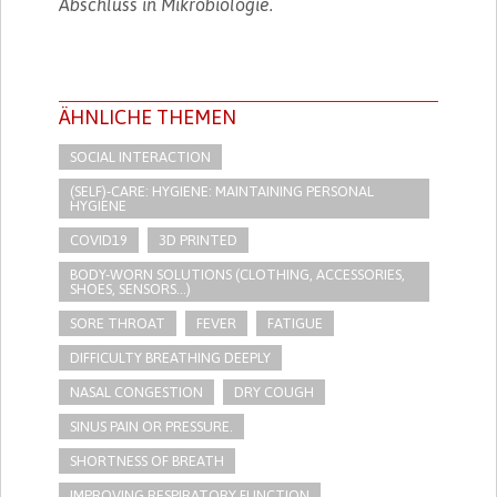
Abschluss in Mikrobiologie.
ÄHNLICHE THEMEN
SOCIAL INTERACTION
(SELF)-CARE: HYGIENE: MAINTAINING PERSONAL
HYGIENE
COVID19
3D PRINTED
BODY-WORN SOLUTIONS (CLOTHING, ACCESSORIES,
SHOES, SENSORS...)
SORE THROAT
FEVER
FATIGUE
DIFFICULTY BREATHING DEEPLY
NASAL CONGESTION
DRY COUGH
SINUS PAIN OR PRESSURE.
SHORTNESS OF BREATH
IMPROVING RESPIRATORY FUNCTION