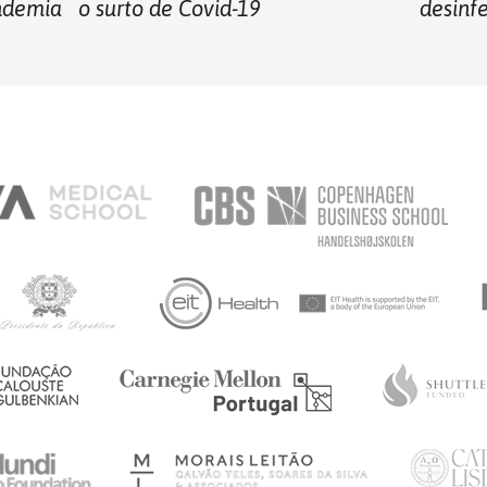
andemia
o surto de Covid-19
desinf