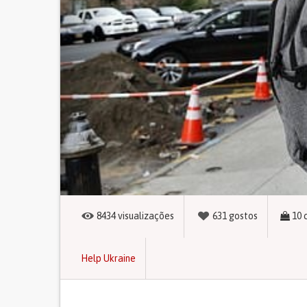
8434
visualizações
631
gostos
10
Help Ukraine