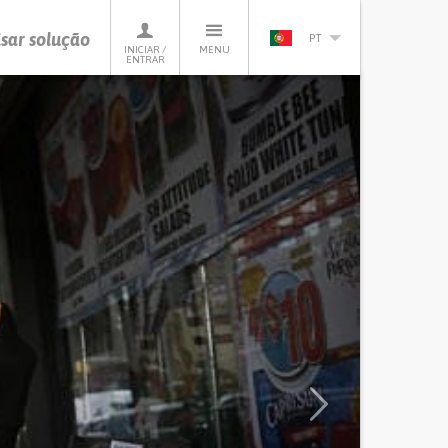
sar solução
PT
INICIAR /
MENU
ENTRAR
Next