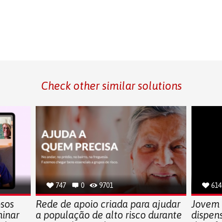
Check other similar solutions
747
0
9701
614
sos
Rede de apoio criada para ajudar
Jovem 
ninar
a população de alto risco durante
dispen