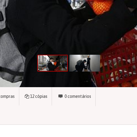
compras
12
cópias
0
comentários