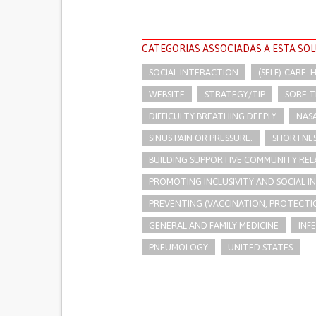
CATEGORIAS ASSOCIADAS A ESTA SO
SOCIAL INTERACTION
(SELF)-CARE:
WEBSITE
STRATEGY/TIP​
SORE 
DIFFICULTY BREATHING DEEPLY
NAS
SINUS PAIN OR PRESSURE.
SHORTNES
BUILDING SUPPORTIVE COMMUNITY REL
PROMOTING INCLUSIVITY AND SOCIAL 
PREVENTING (VACCINATION, PROTECTIO
GENERAL AND FAMILY MEDICINE
INF
PNEUMOLOGY
UNITED STATES