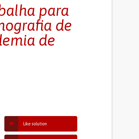
abalha para
mografia de
ndemia de
Like solution