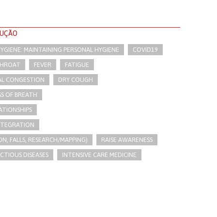
LUÇÃO
 HYGIENE: MAINTAINING PERSONAL HYGIENE
COVID19
THROAT
FEVER
FATIGUE
AL CONGESTION
DRY COUGH
S OF BREATH
ATIONSHIPS
INTEGRATION
N, FALLS, RESEARCH/MAPPING)
RAISE AWARENESS
ECTIOUS DISEASES
INTENSIVE CARE MEDICINE