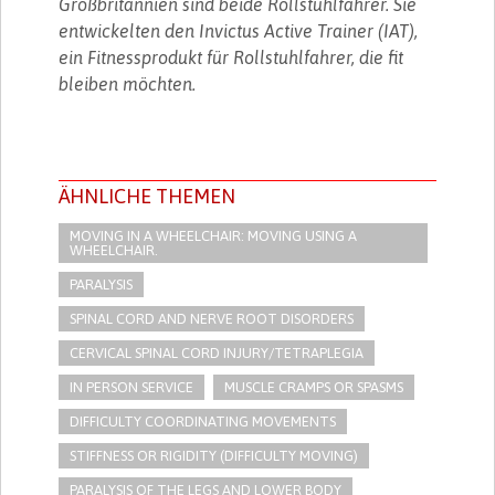
Großbritannien sind beide Rollstuhlfahrer. Sie
entwickelten den Invictus Active Trainer (IAT),
ein Fitnessprodukt für Rollstuhlfahrer, die fit
bleiben möchten.
ÄHNLICHE THEMEN
MOVING IN A WHEELCHAIR: MOVING USING A
WHEELCHAIR.
PARALYSIS
SPINAL CORD AND NERVE ROOT DISORDERS
CERVICAL SPINAL CORD INJURY/TETRAPLEGIA
IN PERSON SERVICE
MUSCLE CRAMPS OR SPASMS
DIFFICULTY COORDINATING MOVEMENTS
STIFFNESS OR RIGIDITY (DIFFICULTY MOVING)
PARALYSIS OF THE LEGS AND LOWER BODY