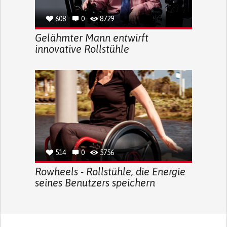
608
0
8729
Gelähmter Mann entwirft
innovative Rollstühle
514
0
5756
Rowheels - Rollstühle, die Energie
seines Benutzers speichern