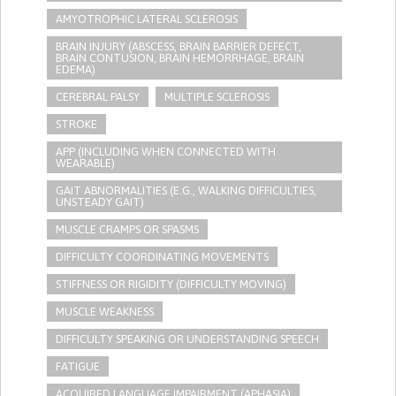
AMYOTROPHIC LATERAL SCLEROSIS
BRAIN INJURY (ABSCESS, BRAIN BARRIER DEFECT,
BRAIN CONTUSION, BRAIN HEMORRHAGE, BRAIN
EDEMA)
CEREBRAL PALSY
MULTIPLE SCLEROSIS
STROKE
APP (INCLUDING WHEN CONNECTED WITH
WEARABLE)
GAIT ABNORMALITIES (E.G., WALKING DIFFICULTIES,
UNSTEADY GAIT)
MUSCLE CRAMPS OR SPASMS
DIFFICULTY COORDINATING MOVEMENTS
STIFFNESS OR RIGIDITY (DIFFICULTY MOVING)
MUSCLE WEAKNESS
DIFFICULTY SPEAKING OR UNDERSTANDING SPEECH
FATIGUE
ACQUIRED LANGUAGE IMPAIRMENT (APHASIA)