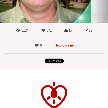
8124
571
15
16
0
Help Ukraine