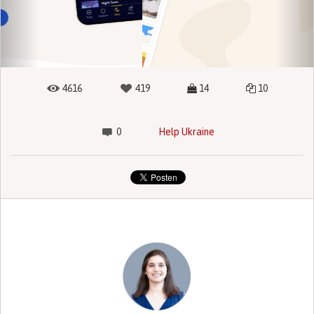
4616
419
14
10
0
Help Ukraine