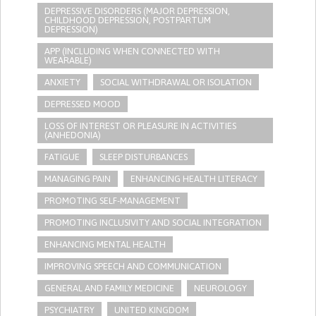
DEPRESSIVE DISORDERS (MAJOR DEPRESSION,
CHILDHOOD DEPRESSION, POSTPARTUM
DEPRESSION)
APP (INCLUDING WHEN CONNECTED WITH
WEARABLE)
ANXIETY
SOCIAL WITHDRAWAL OR ISOLATION
DEPRESSED MOOD
LOSS OF INTEREST OR PLEASURE IN ACTIVITIES
(ANHEDONIA)
FATIGUE
SLEEP DISTURBANCES
MANAGING PAIN
ENHANCING HEALTH LITERACY
PROMOTING SELF-MANAGEMENT
PROMOTING INCLUSIVITY AND SOCIAL INTEGRATION
ENHANCING MENTAL HEALTH
IMPROVING SPEECH AND COMMUNICATION
GENERAL AND FAMILY MEDICINE
NEUROLOGY
PSYCHIATRY
UNITED KINGDOM