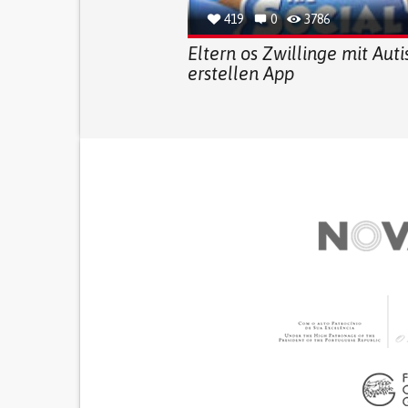
419
0
3786
Eltern os Zwillinge mit Aut
erstellen App