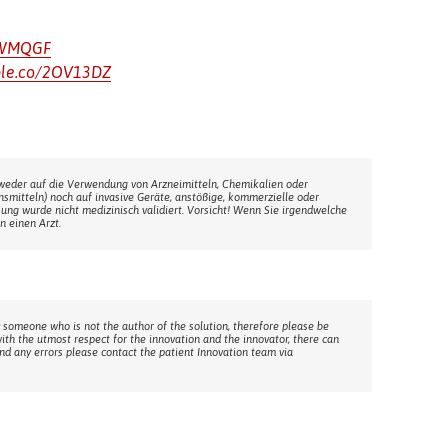
2OWMQGF
pple.co/2OV13DZ
weder auf die Verwendung von Arzneimitteln, Chemikalien oder
ensmitteln) noch auf invasive Geräte, anstößige, kommerzielle oder
sung wurde nicht medizinisch validiert. Vorsicht! Wenn Sie irgendwelche
n einen Arzt.
 someone who is not the author of the solution, therefore please be
with the utmost respect for the innovation and the innovator, there can
ind any errors please contact the patient Innovation team via