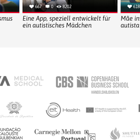
667
0
8202
618
ismus
Eine App, speziell entwickelt für
Mãe in
ein autistisches Mädchen
autista