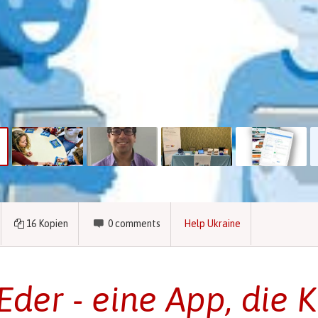
16
Kopien
0
comments
Help Ukraine
der - eine App, die K