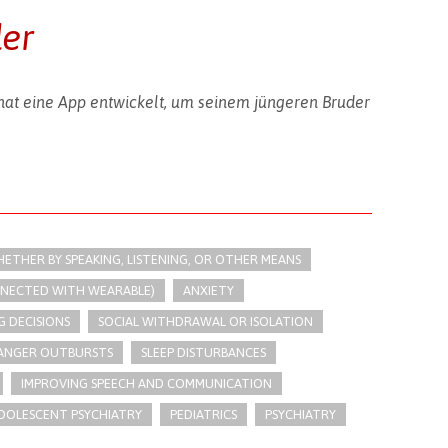
der
hat eine App entwickelt, um seinem jüngeren Bruder
THER BY SPEAKING, LISTENING, OR OTHER MEANS
NNECTED WITH WEARABLE)
ANXIETY
 DECISIONS
SOCIAL WITHDRAWAL OR ISOLATION
R ANGER OUTBURSTS
SLEEP DISTURBANCES
IMPROVING SPEECH AND COMMUNICATION
DOLESCENT PSYCHIATRY
PEDIATRICS
PSYCHIATRY