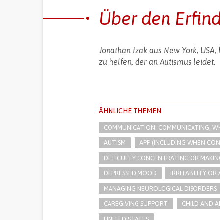
Über den Erfin
Jonathan Izak aus New York, USA, 
zu helfen, der an Autismus leidet.
ÄHNLICHE THEMEN
COMMUNICATION: COMMUNICATING, WHE
AUTISM
APP (INCLUDING WHEN CO
DIFFICULTY CONCENTRATING OR MAKING
DEPRESSED MOOD
IRRITABILITY O
MANAGING NEUROLOGICAL DISORDERS
CAREGIVING SUPPORT
CHILD AND A
UNITED STATES