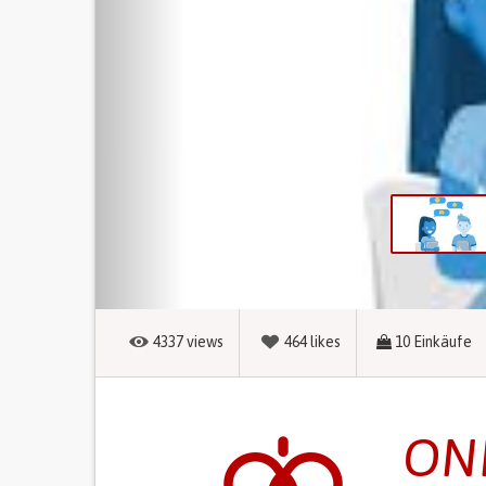
4337
views
464
likes
10
Einkäufe
ONE