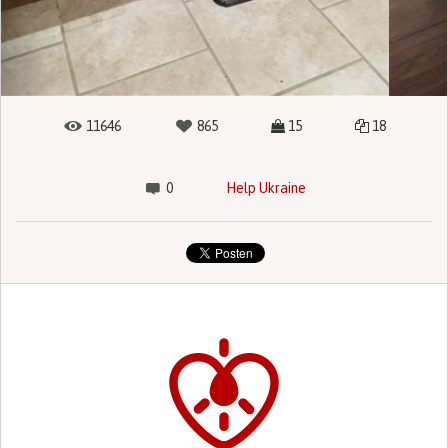
11646
865
15
18
0
Help Ukraine