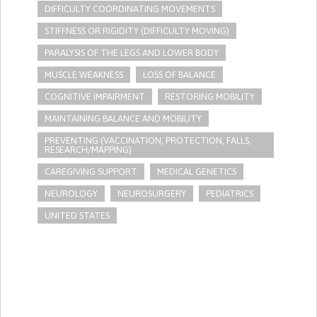
DIFFICULTY COORDINATING MOVEMENTS
STIFFNESS OR RIGIDITY (DIFFICULTY MOVING)
PARALYSIS OF THE LEGS AND LOWER BODY
MUSCLE WEAKNESS
LOSS OF BALANCE
COGNITIVE IMPAIRMENT
RESTORING MOBILITY
MAINTAINING BALANCE AND MOBILITY
PREVENTING (VACCINATION, PROTECTION, FALLS,
RESEARCH/MAPPING)
CAREGIVING SUPPORT
MEDICAL GENETICS
NEUROLOGY
NEUROSURGERY
PEDIATRICS
UNITED STATES