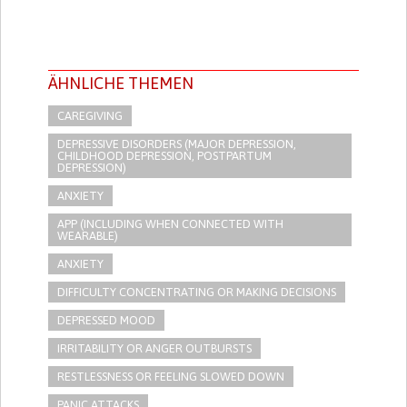
ÄHNLICHE THEMEN
CAREGIVING
DEPRESSIVE DISORDERS (MAJOR DEPRESSION,
CHILDHOOD DEPRESSION, POSTPARTUM
DEPRESSION)
ANXIETY
APP (INCLUDING WHEN CONNECTED WITH
WEARABLE)
ANXIETY
DIFFICULTY CONCENTRATING OR MAKING DECISIONS
DEPRESSED MOOD
IRRITABILITY OR ANGER OUTBURSTS
RESTLESSNESS OR FEELING SLOWED DOWN
PANIC ATTACKS